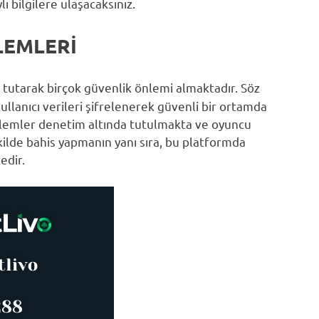
lı bilgilere ulaşacaksınız.
LEMLERİ
a tutarak birçok güvenlik önlemi almaktadır. Söz
ullanıcı verileri şifrelenerek güvenli bir ortamda
işlemler denetim altında tutulmakta ve oyuncu
ekilde bahis yapmanın yanı sıra, bu platformda
edir.