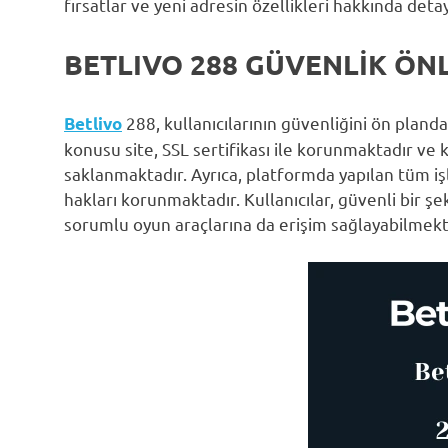
fırsatlar ve yeni adresin özellikleri hakkında detay
BETLIVO 288 GÜVENLİK ÖN
288, kullanıcılarının güvenliğini ön pland
Betlivo
konusu site, SSL sertifikası ile korunmaktadır ve k
saklanmaktadır. Ayrıca, platformda yapılan tüm 
hakları korunmaktadır. Kullanıcılar, güvenli bir ş
sorumlu oyun araçlarına da erişim sağlayabilmekt