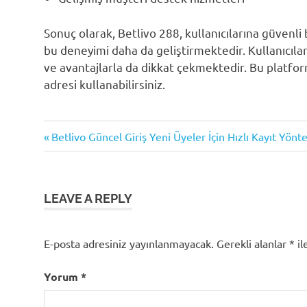
Sonuç olarak, Betlivo 288, kullanıcılarına güvenli
bu deneyimi daha da geliştirmektedir. Kullanıcıla
ve avantajlarla da dikkat çekmektedir. Bu platf
adresi kullanabilirsiniz.
Betlivo
Previous
Yazı
Betlivo Güncel Giriş Yeni Üyeler İçin Hızlı Kayıt Yönt
288
Post:
gezinmesi
Betlivo
289
LEAVE A REPLY
Betlivo
290
Betlivo
E-posta adresiniz yayınlanmayacak.
Gerekli alanlar
*
il
291
Betlivo
Yorum
*
292