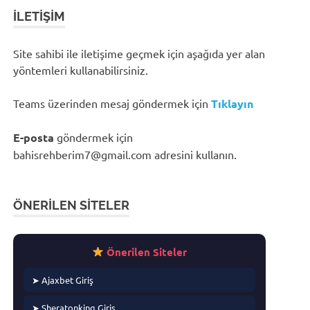
İLETIŞIM
Site sahibi ile iletişime geçmek için aşağıda yer alan
yöntemleri kullanabilirsiniz.
Teams üzerinden mesaj göndermek için
Tıklayın
E-posta
göndermek için
bahisrehberim7@gmail.com
adresini kullanın.
ÖNERILEN SITELER
Önerilen Siteler
➤ Ajaxbet Giriş
➤ Sheratonking Giriş