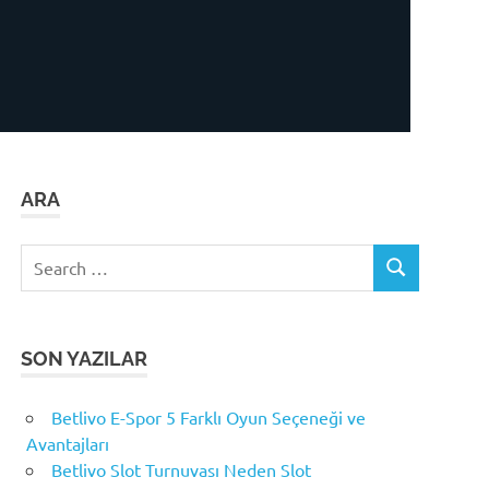
ARA
Search
SEARCH
for:
SON YAZILAR
Betlivo E-Spor 5 Farklı Oyun Seçeneği ve
Avantajları
Betlivo Slot Turnuvası Neden Slot