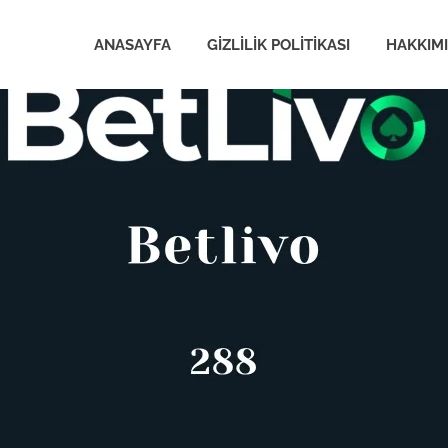
ANASAYFA
GIZLILIK POLITIKASI
HAKKIM