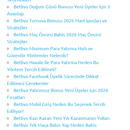
Betlivo Doğum Günü Bonusu Yeni Üyeler İçin 3
Avantajı
Betlivo Turnuva Bonusu 2026 Mart İpuçları ve
Stratejiler
Betlivo Maç Öncesi Bahis 2026 Maç Öncesi
Stratejiler
Betlivo Minimum Para Yatırma Hızlı ve
Güvenilir Yöntemler Nelerdir?
Betlivo Havale İle Para Yatırma Neden Bu
Yöntem Tercih Edilmeli?
Betlivo Facebook Üyelik Sürecinde Dikkat
Edilmesi Gerekenler
Betlivo Yatırımsız Bonus Yeni Üyeler İçin 2026
Fırsatları
Betlivo Mobil Giriş Neden Bu Seçenek Tercih
Ediliyor?
Betlivo Kazı Kazan Yeni Yılı Kazanmanın Yolları
Betlivo Tek Maça Bahis Yap Neden Bahis