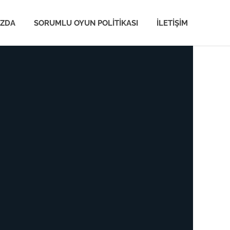
IZDA
SORUMLU OYUN POLITIKASI
İLETIŞIM