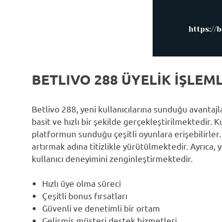
BETLIVO 288 ÜYELİK İŞLEM
Betlivo 288, yeni kullanıcılarına sunduğu avantajl
basit ve hızlı bir şekilde gerçekleştirilmektedir. 
platformun sunduğu çeşitli oyunlara erişebilirler. 
artırmak adına titizlikle yürütülmektedir. Ayrıca,
kullanıcı deneyimini zenginleştirmektedir.
Hızlı üye olma süreci
Çeşitli bonus fırsatları
Güvenli ve denetimli bir ortam
Gelişmiş müşteri destek hizmetleri