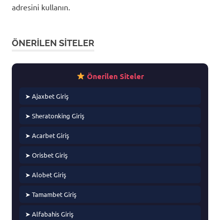
adresini kullanın.
ÖNERILEN SITELER
Önerilen Siteler
➤ Ajaxbet Giriş
➤ Sheratonking Giriş
➤ Acarbet Giriş
➤ Orisbet Giriş
➤ Alobet Giriş
➤ Tamambet Giriş
➤ Alfabahis Giriş