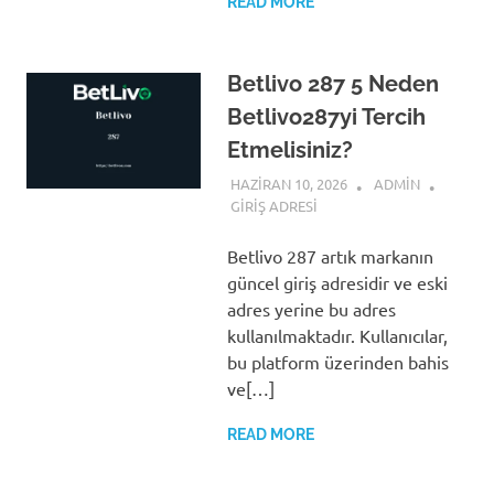
READ MORE
Betlivo 287 5 Neden
Betlivo287yi Tercih
Etmelisiniz?
HAZIRAN 10, 2026
ADMIN
GIRIŞ ADRESI
Betlivo 287 artık markanın
güncel giriş adresidir ve eski
adres yerine bu adres
kullanılmaktadır. Kullanıcılar,
bu platform üzerinden bahis
ve[…]
READ MORE