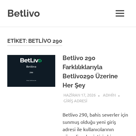
Skip
to
Betlivo
MENU
content
ETIKET:
BETLIVO 290
Betlivo 290
Farklılıklarıyla
Betlivo290 Üzerine
Her Şey
HAZIRAN 17, 2026
ADMIN
GIRIŞ ADRESI
Betlivo 290, bahis severler için
sunmuş olduğu yeni giriş
adresi ile kullanıcılarının