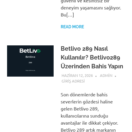
güvenli ve kesintisiz bir
deneyim yaşamasını sağlıyor.
Bu[…]
READ MORE
Betlivo 289 Nasıl
Kullanılır? Betlivo289
Üzerinden Bahis Yapın
HAZIRAN 12, 2026
ADMIN
GIRIŞ ADRESI
Son dönemlerde bahis
severlerin gözdesi haline
gelen Betlivo 289,
kullanıcılarına sunduğu
avantajlar ile dikkat çekiyor.
Betlivo 289 artık markanın