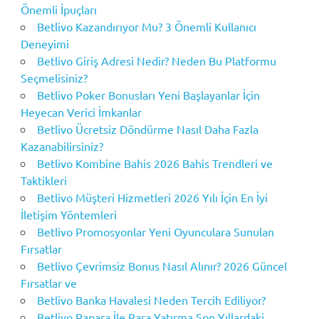
Önemli İpuçları
Betlivo Kazandırıyor Mu? 3 Önemli Kullanıcı
Deneyimi
Betlivo Giriş Adresi Nedir? Neden Bu Platformu
Seçmelisiniz?
Betlivo Poker Bonusları Yeni Başlayanlar İçin
Heyecan Verici İmkanlar
Betlivo Ücretsiz Döndürme Nasıl Daha Fazla
Kazanabilirsiniz?
Betlivo Kombine Bahis 2026 Bahis Trendleri ve
Taktikleri
Betlivo Müşteri Hizmetleri 2026 Yılı İçin En İyi
İletişim Yöntemleri
Betlivo Promosyonlar Yeni Oyunculara Sunulan
Fırsatlar
Betlivo Çevrimsiz Bonus Nasıl Alınır? 2026 Güncel
Fırsatlar ve
Betlivo Banka Havalesi Neden Tercih Ediliyor?
Betlivo Papara İle Para Yatırma Son Yıllardaki