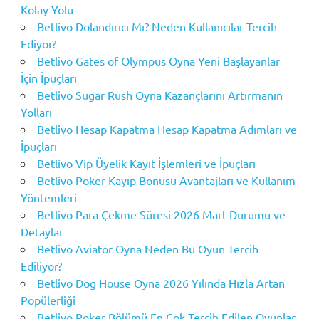
Kolay Yolu
Betlivo Dolandırıcı Mı? Neden Kullanıcılar Tercih
Ediyor?
Betlivo Gates of Olympus Oyna Yeni Başlayanlar
İçin İpuçları
Betlivo Sugar Rush Oyna Kazançlarını Artırmanın
Yolları
Betlivo Hesap Kapatma Hesap Kapatma Adımları ve
İpuçları
Betlivo Vip Üyelik Kayıt İşlemleri ve İpuçları
Betlivo Poker Kayıp Bonusu Avantajları ve Kullanım
Yöntemleri
Betlivo Para Çekme Süresi 2026 Mart Durumu ve
Detaylar
Betlivo Aviator Oyna Neden Bu Oyun Tercih
Ediliyor?
Betlivo Dog House Oyna 2026 Yılında Hızla Artan
Popülerliği
Betlivo Poker Bölümü En Çok Tercih Edilen Oyunlar