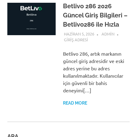
Betlivo 286 2026
Güncel Giriş Bilgileri –
Betlivo286 ile Hızla
HAZIRAN 5, 2026
ADMIN
GIRIŞ ADRESI
Betlivo 286, artık markanın
güncel giriş adresidir ve eski
adres yerine bu adres
kullanılmaktadır. Kullanıcılar
için güvenli bir bahis
deneyimi[…]
READ MORE
ARA