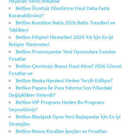
Heyecan Verici İmkanlar
Betlivo Ücretsiz Döndürme Nasıl Daha Fazla
Kazanabilirsiniz?
Betlivo Kombine Bahis 2026 Bahis Trendleri ve
Taktikleri
Betlivo Müşteri Hizmetleri 2026 Yılı İçin En İyi
İletişim Yöntemleri
Betlivo Promosyonlar Yeni Oyunculara Sunulan
Fırsatlar
Betlivo Çevrimsiz Bonus Nasıl Alınır? 2026 Güncel
Fırsatlar ve
Betlivo Banka Havalesi Neden Tercih Ediliyor?
Betlivo Papara İle Para Yatırma Son Yıllardaki
Değişiklikler Nelerdir?
Betlivo VIP Programı Neden Bu Programı
Seçmelisiniz?
Betlivo Blackjack Oyna Yeni Başlayanlar İçin En İyi
Stratejiler
Betlivo Bonus Kuralları İpuçları ve Fırsatları