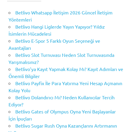
Betlivo Whatsapp İletişim 2026 Güncel İletişim
Yöntemleri
Betlivo Hangi Liglerde Yayın Yapıyor? Yıldız
İsimlerin Mücadelesi
Betlivo E-Spor 5 Farklı Oyun Seçeneği ve
Avantajları
Betlivo Slot Turnuvası Neden Slot Turnuvasında
Yarışmalısınız?
Betlivo’ya Kayıt Yapmak Kolay Mı? Kayıt Adımları ve
Önemli Bilgiler
Betlivo Payfix İle Para Yatırma Yeni Hesap Açmanın
Kolay Yolu
Betlivo Dolandırıcı Mı? Neden Kullanıcılar Tercih
Ediyor?
Betlivo Gates of Olympus Oyna Yeni Başlayanlar
İçin İpuçları
Betlivo Sugar Rush Oyna Kazançlarını Artırmanın