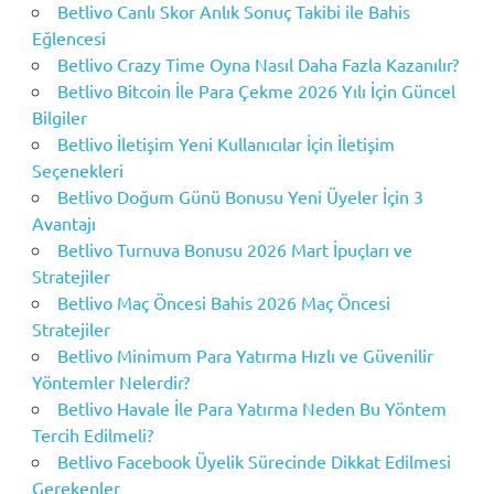
Betlivo Canlı Skor Anlık Sonuç Takibi ile Bahis
Eğlencesi
Betlivo Crazy Time Oyna Nasıl Daha Fazla Kazanılır?
Betlivo Bitcoin İle Para Çekme 2026 Yılı İçin Güncel
Bilgiler
Betlivo İletişim Yeni Kullanıcılar İçin İletişim
Seçenekleri
Betlivo Doğum Günü Bonusu Yeni Üyeler İçin 3
Avantajı
Betlivo Turnuva Bonusu 2026 Mart İpuçları ve
Stratejiler
Betlivo Maç Öncesi Bahis 2026 Maç Öncesi
Stratejiler
Betlivo Minimum Para Yatırma Hızlı ve Güvenilir
Yöntemler Nelerdir?
Betlivo Havale İle Para Yatırma Neden Bu Yöntem
Tercih Edilmeli?
Betlivo Facebook Üyelik Sürecinde Dikkat Edilmesi
Gerekenler