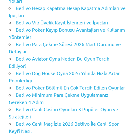
Yolları
Betlivo Hesap Kapatma Hesap Kapatma Adımları ve
İpuçları
Betlivo Vip Üyelik Kayıt İşlemleri ve İpuçları
Betlivo Poker Kayıp Bonusu Avantajları ve Kullanım
Yöntemleri
Betlivo Para Çekme Süresi 2026 Mart Durumu ve
Detaylar
Betlivo Aviator Oyna Neden Bu Oyun Tercih
Ediliyor?
Betlivo Dog House Oyna 2026 Yılında Hızla Artan
Popülerliği
Betlivo Poker Bölümü En Çok Tercih Edilen Oyunlar
Betlivo Minimum Para Çekme Uygulamanız
Gereken 4 Adım
Betlivo Canlı Casino Oyunları 3 Popüler Oyun ve
Stratejileri
Betlivo Canlı Maç İzle 2026 Betlivo İle Canlı Spor
Keyfi Nasıl