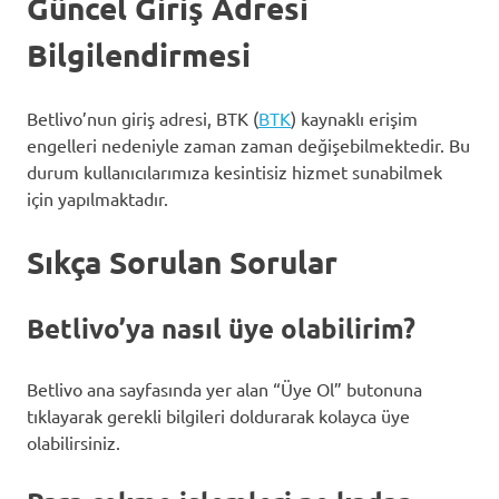
Güncel Giriş Adresi
Bilgilendirmesi
Betlivo’nun giriş adresi, BTK (
BTK
) kaynaklı erişim
engelleri nedeniyle zaman zaman değişebilmektedir. Bu
durum kullanıcılarımıza kesintisiz hizmet sunabilmek
için yapılmaktadır.
Sıkça Sorulan Sorular
Betlivo’ya nasıl üye olabilirim?
Betlivo ana sayfasında yer alan “Üye Ol” butonuna
tıklayarak gerekli bilgileri doldurarak kolayca üye
olabilirsiniz.