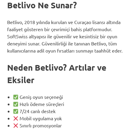
Betlivo Ne Sunar?
Betlivo, 2018 yılında kurulan ve Curaçao lisansı altında
faaliyet gösteren bir çevrimiçi bahis platformudur.
SoftSwiss altyapısı ile güvenilir ve kesintisiz bir oyun
deneyimi sunar. Güvenilirliği ile tanınan Betlivo, tüm
kullanıcılarına adil oyun fırsatları sunmayı taahhüt eder.
Neden Betlivo? Artılar ve
Eksiler
Geniş oyun seçeneği
Hızlı ödeme süreçleri
7/24 canlı destek
Mobil uygulama yok
Sınırlı promosyonlar