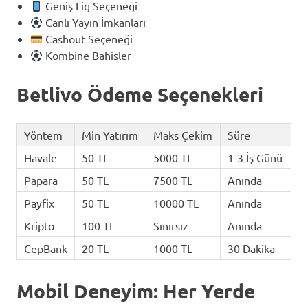
Geniş Lig Seçeneği
Canlı Yayın İmkanları
Cashout Seçeneği
Kombine Bahisler
Betlivo Ödeme Seçenekleri
Yöntem
Min Yatırım
Maks Çekim
Süre
Havale
50 TL
5000 TL
1-3 İş Günü
Papara
50 TL
7500 TL
Anında
Payfix
50 TL
10000 TL
Anında
Kripto
100 TL
Sınırsız
Anında
CepBank
20 TL
1000 TL
30 Dakika
Mobil Deneyim: Her Yerde