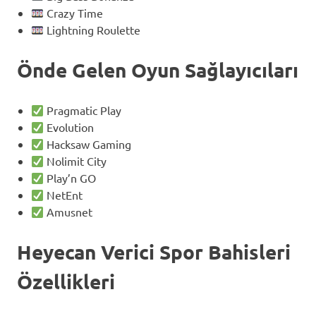
Crazy Time
Lightning Roulette
Önde Gelen Oyun Sağlayıcıları
Pragmatic Play
Evolution
Hacksaw Gaming
Nolimit City
Play’n GO
NetEnt
Amusnet
Heyecan Verici Spor Bahisleri
Özellikleri