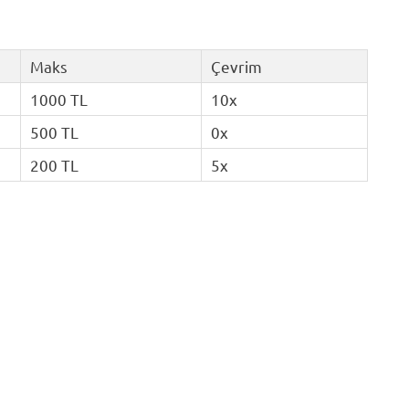
Maks
Çevrim
1000 TL
10x
500 TL
0x
200 TL
5x