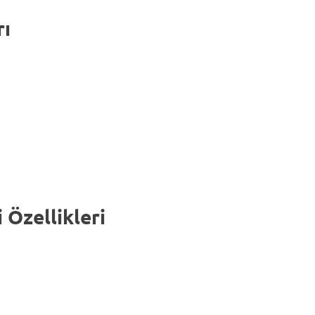
rı
 Özellikleri