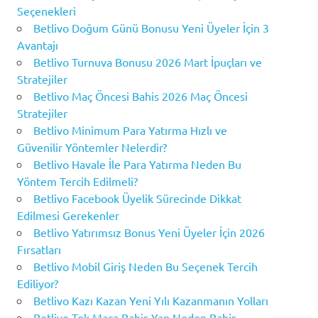
Seçenekleri
Betlivo Doğum Günü Bonusu Yeni Üyeler İçin 3
Avantajı
Betlivo Turnuva Bonusu 2026 Mart İpuçları ve
Stratejiler
Betlivo Maç Öncesi Bahis 2026 Maç Öncesi
Stratejiler
Betlivo Minimum Para Yatırma Hızlı ve
Güvenilir Yöntemler Nelerdir?
Betlivo Havale İle Para Yatırma Neden Bu
Yöntem Tercih Edilmeli?
Betlivo Facebook Üyelik Sürecinde Dikkat
Edilmesi Gerekenler
Betlivo Yatırımsız Bonus Yeni Üyeler İçin 2026
Fırsatları
Betlivo Mobil Giriş Neden Bu Seçenek Tercih
Ediliyor?
Betlivo Kazı Kazan Yeni Yılı Kazanmanın Yolları
Betlivo Tek Maça Bahis Yap Neden Bahis