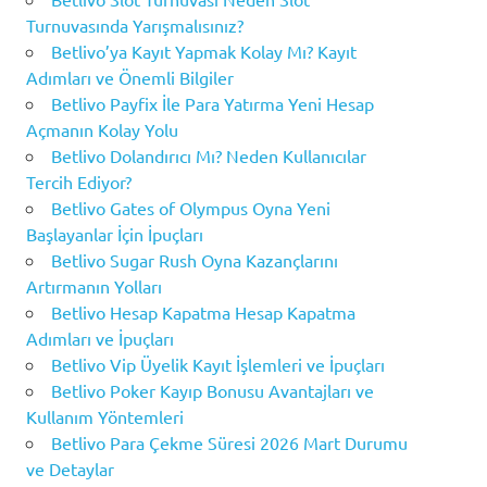
Turnuvasında Yarışmalısınız?
Betlivo’ya Kayıt Yapmak Kolay Mı? Kayıt
Adımları ve Önemli Bilgiler
Betlivo Payfix İle Para Yatırma Yeni Hesap
Açmanın Kolay Yolu
Betlivo Dolandırıcı Mı? Neden Kullanıcılar
Tercih Ediyor?
Betlivo Gates of Olympus Oyna Yeni
Başlayanlar İçin İpuçları
Betlivo Sugar Rush Oyna Kazançlarını
Artırmanın Yolları
Betlivo Hesap Kapatma Hesap Kapatma
Adımları ve İpuçları
Betlivo Vip Üyelik Kayıt İşlemleri ve İpuçları
Betlivo Poker Kayıp Bonusu Avantajları ve
Kullanım Yöntemleri
Betlivo Para Çekme Süresi 2026 Mart Durumu
ve Detaylar