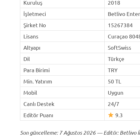
Kuruluş
2018
İşletmeci
Betlivo Ente
Şirket No
15267384
Lisans
Curaçao 804
Altyapı
SoftSwiss
Dil
Türkçe
Para Birimi
TRY
Min. Yatırım
50 TL
Mobil
Uygun
Canlı Destek
24/7
Editör Puanı
9.3
Son güncelleme: 7 Ağustos 2026 — Editör: Betlivo İ