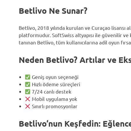
Betlivo Ne Sunar?
Betlivo, 2018 yılında kurulan ve Curaçao lisansı al
platformudur. SoftSwiss altyapısı ile güvenilir ve k
tanınan Betlivo, tüm kullanıcılarına adil oyun fırs
Neden Betlivo? Artılar ve Eks
Geniş oyun seçeneği
Hızlı ödeme süreçleri
7/24 canlı destek
Mobil uygulama yok
Sınırlı promosyonlar
Betlivo’nun Keşfedin: Eğlenc