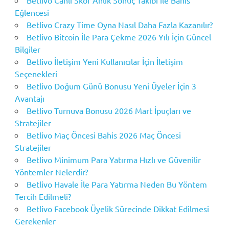
Eğlencesi
Betlivo Crazy Time Oyna Nasıl Daha Fazla Kazanılır?
Betlivo Bitcoin İle Para Çekme 2026 Yılı İçin Güncel
Bilgiler
Betlivo İletişim Yeni Kullanıcılar İçin İletişim
Seçenekleri
Betlivo Doğum Günü Bonusu Yeni Üyeler İçin 3
Avantajı
Betlivo Turnuva Bonusu 2026 Mart İpuçları ve
Stratejiler
Betlivo Maç Öncesi Bahis 2026 Maç Öncesi
Stratejiler
Betlivo Minimum Para Yatırma Hızlı ve Güvenilir
Yöntemler Nelerdir?
Betlivo Havale İle Para Yatırma Neden Bu Yöntem
Tercih Edilmeli?
Betlivo Facebook Üyelik Sürecinde Dikkat Edilmesi
Gerekenler