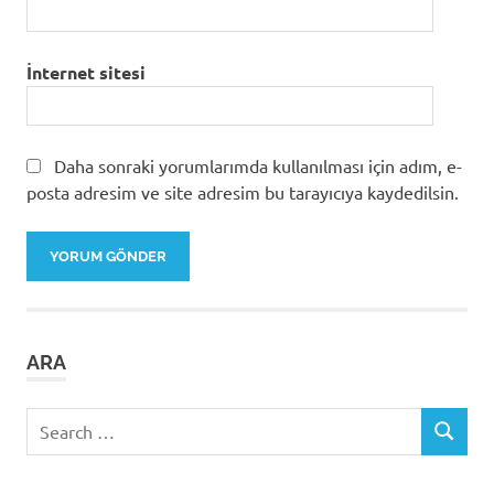
İnternet sitesi
Daha sonraki yorumlarımda kullanılması için adım, e-
posta adresim ve site adresim bu tarayıcıya kaydedilsin.
ARA
Search
SEARCH
for: