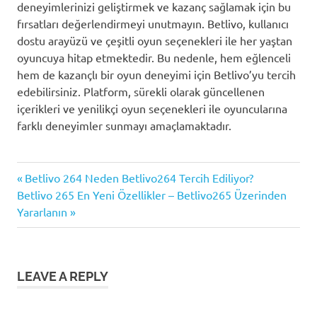
deneyimlerinizi geliştirmek ve kazanç sağlamak için bu
fırsatları değerlendirmeyi unutmayın. Betlivo, kullanıcı
dostu arayüzü ve çeşitli oyun seçenekleri ile her yaştan
oyuncuya hitap etmektedir. Bu nedenle, hem eğlenceli
hem de kazançlı bir oyun deneyimi için Betlivo’yu tercih
edebilirsiniz. Platform, sürekli olarak güncellenen
içerikleri ve yenilikçi oyun seçenekleri ile oyuncularına
farklı deneyimler sunmayı amaçlamaktadır.
Çevrimiçi
Previous
Yazı
Betlivo 264 Neden Betlivo264 Tercih Ediliyor?
Oyun
Next
Post:
Betlivo 265 En Yeni Özellikler – Betlivo265 Üzerinden
gezinmesi
Hesap
Post:
Yararlanın
Güvenliği
Tombala
Oyunu
LEAVE A REPLY