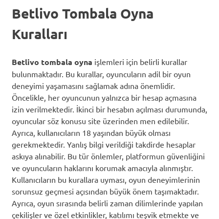
Betlivo Tombala Oyna
Kuralları
Betlivo tombala oyna
işlemleri için belirli kurallar
bulunmaktadır. Bu kurallar, oyuncuların adil bir oyun
deneyimi yaşamasını sağlamak adına önemlidir.
Öncelikle, her oyuncunun yalnızca bir hesap açmasına
izin verilmektedir. İkinci bir hesabın açılması durumunda,
oyuncular söz konusu site üzerinden men edilebilir.
Ayrıca, kullanıcıların 18 yaşından büyük olması
gerekmektedir. Yanlış bilgi verildiği takdirde hesaplar
askıya alınabilir. Bu tür önlemler, platformun güvenliğini
ve oyuncuların haklarını korumak amacıyla alınmıştır.
Kullanıcıların bu kurallara uyması, oyun deneyimlerinin
sorunsuz geçmesi açısından büyük önem taşımaktadır.
Ayrıca, oyun sırasında belirli zaman dilimlerinde yapılan
çekilişler ve özel etkinlikler, katılımı teşvik etmekte ve