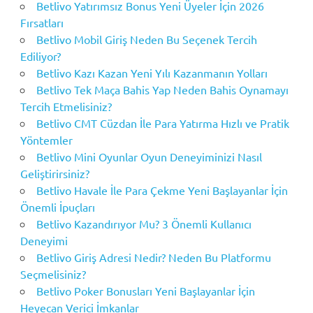
Betlivo Yatırımsız Bonus Yeni Üyeler İçin 2026
Fırsatları
Betlivo Mobil Giriş Neden Bu Seçenek Tercih
Ediliyor?
Betlivo Kazı Kazan Yeni Yılı Kazanmanın Yolları
Betlivo Tek Maça Bahis Yap Neden Bahis Oynamayı
Tercih Etmelisiniz?
Betlivo CMT Cüzdan İle Para Yatırma Hızlı ve Pratik
Yöntemler
Betlivo Mini Oyunlar Oyun Deneyiminizi Nasıl
Geliştirirsiniz?
Betlivo Havale İle Para Çekme Yeni Başlayanlar İçin
Önemli İpuçları
Betlivo Kazandırıyor Mu? 3 Önemli Kullanıcı
Deneyimi
Betlivo Giriş Adresi Nedir? Neden Bu Platformu
Seçmelisiniz?
Betlivo Poker Bonusları Yeni Başlayanlar İçin
Heyecan Verici İmkanlar