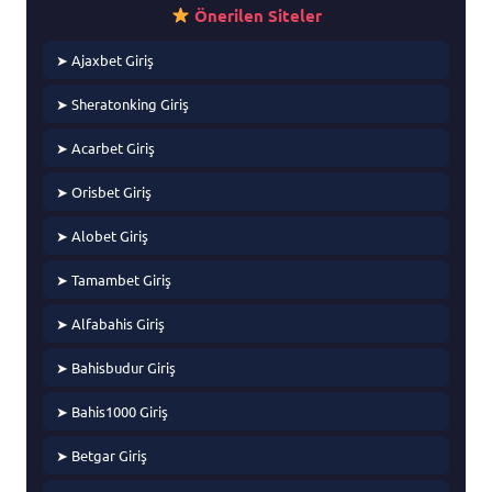
Önerilen Siteler
➤ Ajaxbet Giriş
➤ Sheratonking Giriş
➤ Acarbet Giriş
➤ Orisbet Giriş
➤ Alobet Giriş
➤ Tamambet Giriş
➤ Alfabahis Giriş
➤ Bahisbudur Giriş
➤ Bahis1000 Giriş
➤ Betgar Giriş