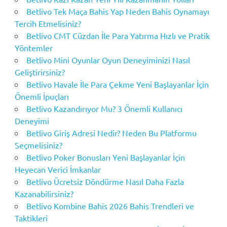
Betlivo Tek Maça Bahis Yap Neden Bahis Oynamayı
Tercih Etmelisiniz?
Betlivo CMT Cüzdan İle Para Yatırma Hızlı ve Pratik
Yöntemler
Betlivo Mini Oyunlar Oyun Deneyiminizi Nasıl
Geliştirirsiniz?
Betlivo Havale İle Para Çekme Yeni Başlayanlar İçin
Önemli İpuçları
Betlivo Kazandırıyor Mu? 3 Önemli Kullanıcı
Deneyimi
Betlivo Giriş Adresi Nedir? Neden Bu Platformu
Seçmelisiniz?
Betlivo Poker Bonusları Yeni Başlayanlar İçin
Heyecan Verici İmkanlar
Betlivo Ücretsiz Döndürme Nasıl Daha Fazla
Kazanabilirsiniz?
Betlivo Kombine Bahis 2026 Bahis Trendleri ve
Taktikleri