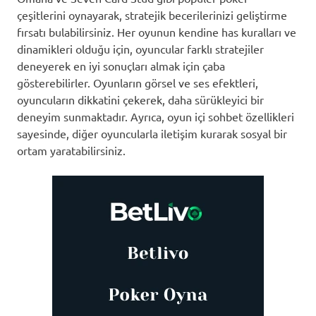
çeşitlerini oynayarak, stratejik becerilerinizi geliştirme
fırsatı bulabilirsiniz. Her oyunun kendine has kuralları ve
dinamikleri olduğu için, oyuncular farklı stratejiler
deneyerek en iyi sonuçları almak için çaba
gösterebilirler. Oyunların görsel ve ses efektleri,
oyuncuların dikkatini çekerek, daha sürükleyici bir
deneyim sunmaktadır. Ayrıca, oyun içi sohbet özellikleri
sayesinde, diğer oyuncularla iletişim kurarak sosyal bir
ortam yaratabilirsiniz.