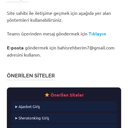
Site sahibi ile iletişime geçmek için aşağıda yer alan
yöntemleri kullanabilirsiniz.
Teams üzerinden mesaj göndermek için
Tıklayın
E-posta
göndermek için
bahisrehberim7@gmail.com
adresini kullanın.
ÖNERILEN SITELER
Önerilen Siteler
➤ Ajaxbet Giriş
➤ Sheratonking Giriş