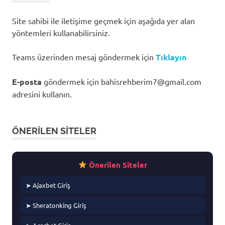
Site sahibi ile iletişime geçmek için aşağıda yer alan
yöntemleri kullanabilirsiniz.
Teams üzerinden mesaj göndermek için
Tıklayın
E-posta
göndermek için
bahisrehberim7@gmail.com
adresini kullanın.
ÖNERILEN SITELER
Önerilen Siteler
➤ Ajaxbet Giriş
➤ Sheratonking Giriş