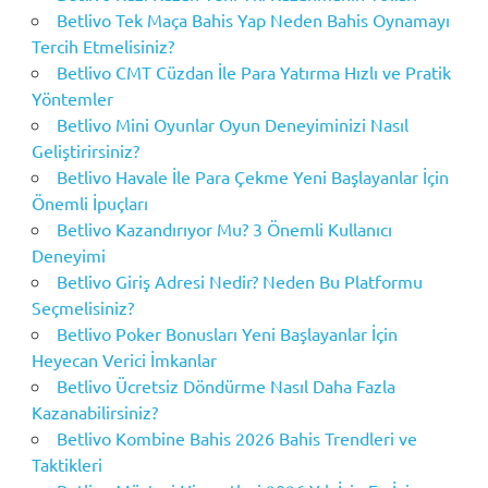
Betlivo Tek Maça Bahis Yap Neden Bahis Oynamayı
Tercih Etmelisiniz?
Betlivo CMT Cüzdan İle Para Yatırma Hızlı ve Pratik
Yöntemler
Betlivo Mini Oyunlar Oyun Deneyiminizi Nasıl
Geliştirirsiniz?
Betlivo Havale İle Para Çekme Yeni Başlayanlar İçin
Önemli İpuçları
Betlivo Kazandırıyor Mu? 3 Önemli Kullanıcı
Deneyimi
Betlivo Giriş Adresi Nedir? Neden Bu Platformu
Seçmelisiniz?
Betlivo Poker Bonusları Yeni Başlayanlar İçin
Heyecan Verici İmkanlar
Betlivo Ücretsiz Döndürme Nasıl Daha Fazla
Kazanabilirsiniz?
Betlivo Kombine Bahis 2026 Bahis Trendleri ve
Taktikleri