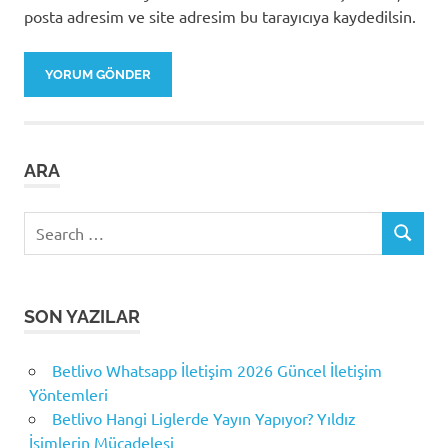
posta adresim ve site adresim bu tarayıcıya kaydedilsin.
ARA
Search
SEARCH
for:
SON YAZILAR
Betlivo Whatsapp İletişim 2026 Güncel İletişim
Yöntemleri
Betlivo Hangi Liglerde Yayın Yapıyor? Yıldız
İsimlerin Mücadelesi