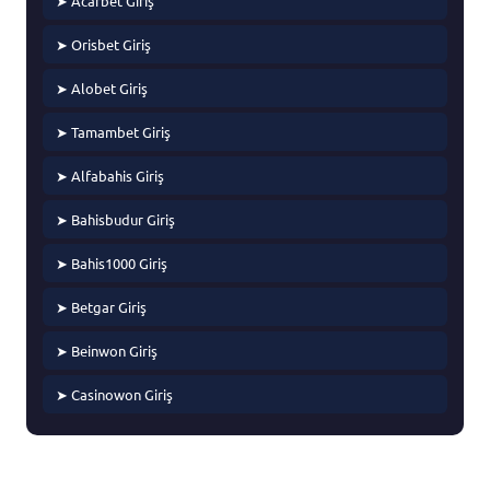
➤ Acarbet Giriş
➤ Orisbet Giriş
➤ Alobet Giriş
➤ Tamambet Giriş
➤ Alfabahis Giriş
➤ Bahisbudur Giriş
➤ Bahis1000 Giriş
➤ Betgar Giriş
➤ Beinwon Giriş
➤ Casinowon Giriş