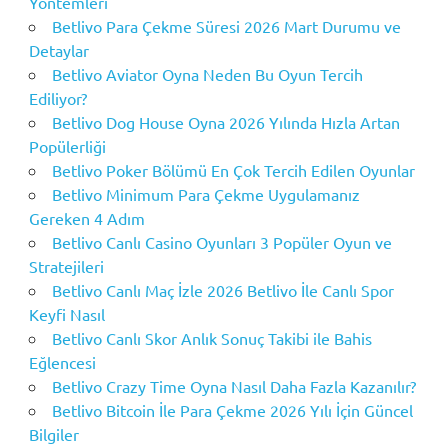
Yöntemleri
Betlivo Para Çekme Süresi 2026 Mart Durumu ve
Detaylar
Betlivo Aviator Oyna Neden Bu Oyun Tercih
Ediliyor?
Betlivo Dog House Oyna 2026 Yılında Hızla Artan
Popülerliği
Betlivo Poker Bölümü En Çok Tercih Edilen Oyunlar
Betlivo Minimum Para Çekme Uygulamanız
Gereken 4 Adım
Betlivo Canlı Casino Oyunları 3 Popüler Oyun ve
Stratejileri
Betlivo Canlı Maç İzle 2026 Betlivo İle Canlı Spor
Keyfi Nasıl
Betlivo Canlı Skor Anlık Sonuç Takibi ile Bahis
Eğlencesi
Betlivo Crazy Time Oyna Nasıl Daha Fazla Kazanılır?
Betlivo Bitcoin İle Para Çekme 2026 Yılı İçin Güncel
Bilgiler