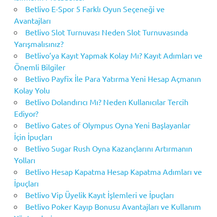
Betlivo E-Spor 5 Farklı Oyun Seçeneği ve
Avantajları
Betlivo Slot Turnuvası Neden Slot Turnuvasında
Yarışmalısınız?
Betlivo’ya Kayıt Yapmak Kolay Mı? Kayıt Adımları ve
Önemli Bilgiler
Betlivo Payfix İle Para Yatırma Yeni Hesap Açmanın
Kolay Yolu
Betlivo Dolandırıcı Mı? Neden Kullanıcılar Tercih
Ediyor?
Betlivo Gates of Olympus Oyna Yeni Başlayanlar
İçin İpuçları
Betlivo Sugar Rush Oyna Kazançlarını Artırmanın
Yolları
Betlivo Hesap Kapatma Hesap Kapatma Adımları ve
İpuçları
Betlivo Vip Üyelik Kayıt İşlemleri ve İpuçları
Betlivo Poker Kayıp Bonusu Avantajları ve Kullanım