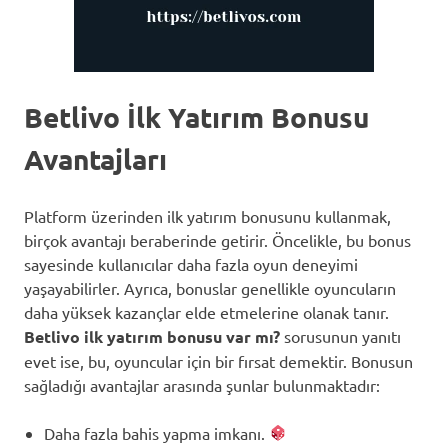
Betlivo İlk Yatırım Bonusu
Avantajları
Platform üzerinden ilk yatırım bonusunu kullanmak,
birçok avantajı beraberinde getirir. Öncelikle, bu bonus
sayesinde kullanıcılar daha fazla oyun deneyimi
yaşayabilirler. Ayrıca, bonuslar genellikle oyuncuların
daha yüksek kazançlar elde etmelerine olanak tanır.
Betlivo ilk yatırım bonusu var mı?
sorusunun yanıtı
evet ise, bu, oyuncular için bir fırsat demektir. Bonusun
sağladığı avantajlar arasında şunlar bulunmaktadır:
Daha fazla bahis yapma imkanı.