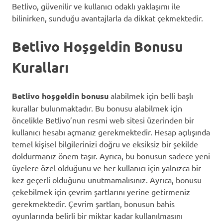
Betlivo, güvenilir ve kullanıcı odaklı yaklaşımı ile
bilinirken, sunduğu avantajlarla da dikkat çekmektedir.
Betlivo Hoşgeldin Bonusu
Kuralları
Betlivo hoşgeldin bonusu
alabilmek için belli başlı
kurallar bulunmaktadır. Bu bonusu alabilmek için
öncelikle Betlivo’nun resmi web sitesi üzerinden bir
kullanıcı hesabı açmanız gerekmektedir. Hesap açılışında
temel kişisel bilgilerinizi doğru ve eksiksiz bir şekilde
doldurmanız önem taşır. Ayrıca, bu bonusun sadece yeni
üyelere özel olduğunu ve her kullanıcı için yalnızca bir
kez geçerli olduğunu unutmamalısınız. Ayrıca, bonusu
çekebilmek için çevrim şartlarını yerine getirmeniz
gerekmektedir. Çevrim şartları, bonusun bahis
oyunlarında belirli bir miktar kadar kullanılmasını