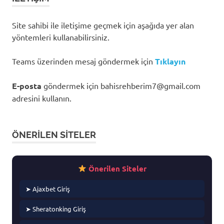
Site sahibi ile iletişime geçmek için aşağıda yer alan
yöntemleri kullanabilirsiniz.
Teams üzerinden mesaj göndermek için
Tıklayın
E-posta
göndermek için
bahisrehberim7@gmail.com
adresini kullanın.
ÖNERILEN SITELER
Önerilen Siteler
➤ Ajaxbet Giriş
➤ Sheratonking Giriş