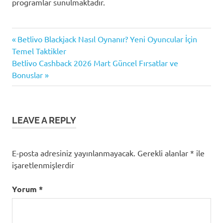
programlar sunulmaktadır.
Betlivo
Previous
Yazı
Betlivo Blackjack Nasıl Oynanır? Yeni Oyuncular İçin
Canlı
Post:
Temel Taktikler
Yayın
gezinmesi
Next
Betlivo Cashback 2026 Mart Güncel Fırsatlar ve
Canlı
Post:
Bonuslar
TV
İzleme
Çevrimiçi
Yayın
LEAVE A REPLY
Platformu
E-posta adresiniz yayınlanmayacak.
Gerekli alanlar
*
ile
işaretlenmişlerdir
Yorum
*