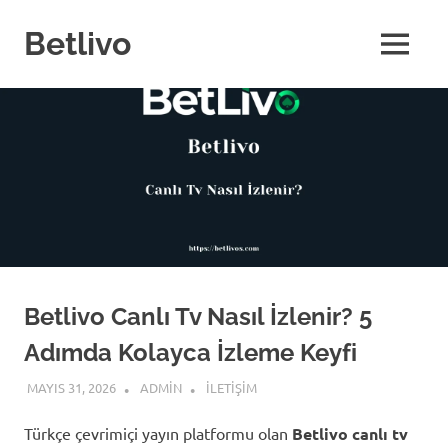
Skip
to
Betlivo
MENU
content
Betlivo Canlı Tv Nasıl İzlenir? 5
Adımda Kolayca İzleme Keyfi
MAYIS 31, 2026
ADMIN
İLETIŞIM
Türkçe çevrimiçi yayın platformu olan
Betlivo canlı tv