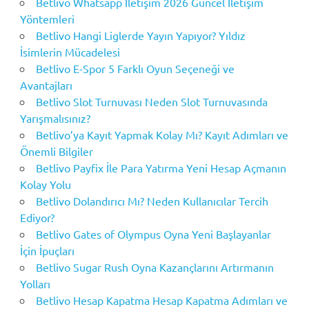
Betlivo Whatsapp İletişim 2026 Güncel İletişim
Yöntemleri
Betlivo Hangi Liglerde Yayın Yapıyor? Yıldız
İsimlerin Mücadelesi
Betlivo E-Spor 5 Farklı Oyun Seçeneği ve
Avantajları
Betlivo Slot Turnuvası Neden Slot Turnuvasında
Yarışmalısınız?
Betlivo’ya Kayıt Yapmak Kolay Mı? Kayıt Adımları ve
Önemli Bilgiler
Betlivo Payfix İle Para Yatırma Yeni Hesap Açmanın
Kolay Yolu
Betlivo Dolandırıcı Mı? Neden Kullanıcılar Tercih
Ediyor?
Betlivo Gates of Olympus Oyna Yeni Başlayanlar
İçin İpuçları
Betlivo Sugar Rush Oyna Kazançlarını Artırmanın
Yolları
Betlivo Hesap Kapatma Hesap Kapatma Adımları ve