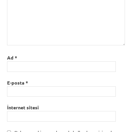
Ad
*
E-posta
*
İnternet sitesi