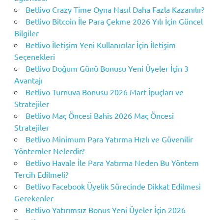
Betlivo Crazy Time Oyna Nasıl Daha Fazla Kazanılır?
Betlivo Bitcoin İle Para Çekme 2026 Yılı İçin Güncel
Bilgiler
Betlivo İletişim Yeni Kullanıcılar İçin İletişim
Seçenekleri
Betlivo Doğum Günü Bonusu Yeni Üyeler İçin 3
Avantajı
Betlivo Turnuva Bonusu 2026 Mart İpuçları ve
Stratejiler
Betlivo Maç Öncesi Bahis 2026 Maç Öncesi
Stratejiler
Betlivo Minimum Para Yatırma Hızlı ve Güvenilir
Yöntemler Nelerdir?
Betlivo Havale İle Para Yatırma Neden Bu Yöntem
Tercih Edilmeli?
Betlivo Facebook Üyelik Sürecinde Dikkat Edilmesi
Gerekenler
Betlivo Yatırımsız Bonus Yeni Üyeler İçin 2026