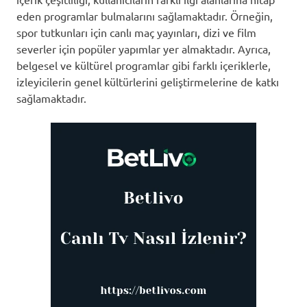
eden programlar bulmalarını sağlamaktadır. Örneğin,
spor tutkunları için canlı maç yayınları, dizi ve film
severler için popüler yapımlar yer almaktadır. Ayrıca,
belgesel ve kültürel programlar gibi farklı içeriklerle,
izleyicilerin genel kültürlerini geliştirmelerine de katkı
sağlamaktadır.