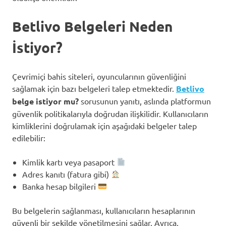
Betlivo Belgeleri Neden
İstiyor?
Çevrimiçi bahis siteleri, oyuncularının güvenliğini
sağlamak için bazı belgeleri talep etmektedir.
Betlivo
belge istiyor mu?
sorusunun yanıtı, aslında platformun
güvenlik politikalarıyla doğrudan ilişkilidir. Kullanıcıların
kimliklerini doğrulamak için aşağıdaki belgeler talep
edilebilir:
Kimlik kartı veya pasaport
Adres kanıtı (fatura gibi)
Banka hesap bilgileri
Bu belgelerin sağlanması, kullanıcıların hesaplarının
güvenli bir şekilde yönetilmesini sağlar. Ayrıca,