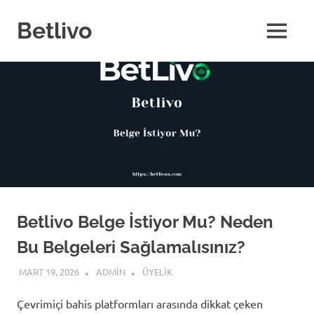
Skip
to
Betlivo
MENU
content
Betlivo Belge İstiyor Mu? Neden
Bu Belgeleri Sağlamalısınız?
MART 19, 2026
ADMIN
ÜYELIK
Çevrimiçi bahis platformları arasında dikkat çeken