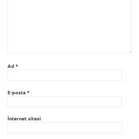
Ad
*
E-posta
*
İnternet sitesi