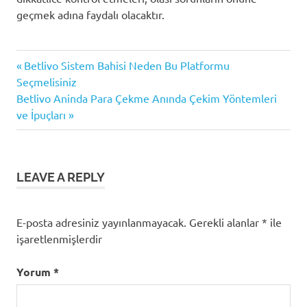
geçmek adına faydalı olacaktır.
belge
Previous
Yazı
Betlivo Sistem Bahisi Neden Bu Platformu
doğrulama
Post:
Seçmelisiniz
gezinmesi
Betlivo
Next
Betlivo Aninda Para Çekme Anında Çekim Yöntemleri
Güvenlik
Post:
ve İpuçları
Çevrimiçi
Bahis
LEAVE A REPLY
E-posta adresiniz yayınlanmayacak.
Gerekli alanlar
*
ile
işaretlenmişlerdir
Yorum
*