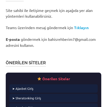
Site sahibi ile iletişime geçmek için aşağıda yer alan
yöntemleri kullanabilirsiniz.
Teams üzerinden mesaj göndermek için
Tıklayın
E-posta
göndermek için
bahisrehberim7@gmail.com
adresini kullanın.
ÖNERILEN SITELER
Önerilen Siteler
➤ Ajaxbet Giriş
➤ Sheratonking Giriş