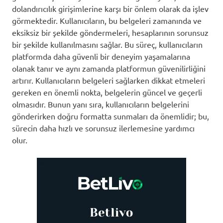
dolandırıcılık girişimlerine karşı bir önlem olarak da işlev
görmektedir. Kullanıcıların, bu belgeleri zamanında ve
eksiksiz bir şekilde göndermeleri, hesaplarının sorunsuz
bir şekilde kullanılmasını sağlar. Bu süreç, kullanıcıların
platformda daha güvenli bir deneyim yaşamalarına
olanak tanır ve aynı zamanda platformun güvenilirliğini
artırır. Kullanıcıların belgeleri sağlarken dikkat etmeleri
gereken en önemli nokta, belgelerin güncel ve geçerli
olmasıdır. Bunun yanı sıra, kullanıcıların belgelerini
gönderirken doğru formatta sunmaları da önemlidir; bu,
sürecin daha hızlı ve sorunsuz ilerlemesine yardımcı
olur.