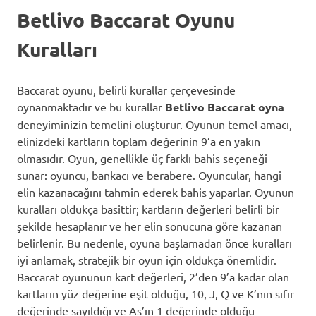
Betlivo Baccarat Oyunu
Kuralları
Baccarat oyunu, belirli kurallar çerçevesinde
oynanmaktadır ve bu kurallar
Betlivo Baccarat oyna
deneyiminizin temelini oluşturur. Oyunun temel amacı,
elinizdeki kartların toplam değerinin 9’a en yakın
olmasıdır. Oyun, genellikle üç farklı bahis seçeneği
sunar: oyuncu, bankacı ve berabere. Oyuncular, hangi
elin kazanacağını tahmin ederek bahis yaparlar. Oyunun
kuralları oldukça basittir; kartların değerleri belirli bir
şekilde hesaplanır ve her elin sonucuna göre kazanan
belirlenir. Bu nedenle, oyuna başlamadan önce kuralları
iyi anlamak, stratejik bir oyun için oldukça önemlidir.
Baccarat oyununun kart değerleri, 2’den 9’a kadar olan
kartların yüz değerine eşit olduğu, 10, J, Q ve K’nın sıfır
değerinde sayıldığı ve As’ın 1 değerinde olduğu