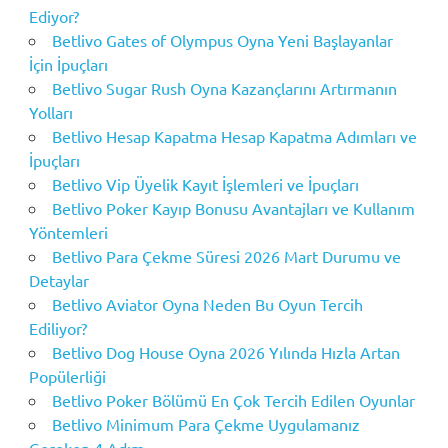
Ediyor?
Betlivo Gates of Olympus Oyna Yeni Başlayanlar
İçin İpuçları
Betlivo Sugar Rush Oyna Kazançlarını Artırmanın
Yolları
Betlivo Hesap Kapatma Hesap Kapatma Adımları ve
İpuçları
Betlivo Vip Üyelik Kayıt İşlemleri ve İpuçları
Betlivo Poker Kayıp Bonusu Avantajları ve Kullanım
Yöntemleri
Betlivo Para Çekme Süresi 2026 Mart Durumu ve
Detaylar
Betlivo Aviator Oyna Neden Bu Oyun Tercih
Ediliyor?
Betlivo Dog House Oyna 2026 Yılında Hızla Artan
Popülerliği
Betlivo Poker Bölümü En Çok Tercih Edilen Oyunlar
Betlivo Minimum Para Çekme Uygulamanız
Gereken 4 Adım