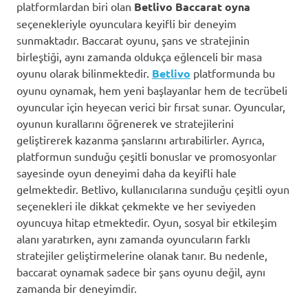
platformlardan biri olan
Betlivo Baccarat oyna
seçenekleriyle oyunculara keyifli bir deneyim
sunmaktadır. Baccarat oyunu, şans ve stratejinin
birleştiği, aynı zamanda oldukça eğlenceli bir masa
oyunu olarak bilinmektedir.
Betlivo
platformunda bu
oyunu oynamak, hem yeni başlayanlar hem de tecrübeli
oyuncular için heyecan verici bir fırsat sunar. Oyuncular,
oyunun kurallarını öğrenerek ve stratejilerini
geliştirerek kazanma şanslarını artırabilirler. Ayrıca,
platformun sunduğu çeşitli bonuslar ve promosyonlar
sayesinde oyun deneyimi daha da keyifli hale
gelmektedir. Betlivo, kullanıcılarına sunduğu çeşitli oyun
seçenekleri ile dikkat çekmekte ve her seviyeden
oyuncuya hitap etmektedir. Oyun, sosyal bir etkileşim
alanı yaratırken, aynı zamanda oyuncuların farklı
stratejiler geliştirmelerine olanak tanır. Bu nedenle,
baccarat oynamak sadece bir şans oyunu değil, aynı
zamanda bir deneyimdir.