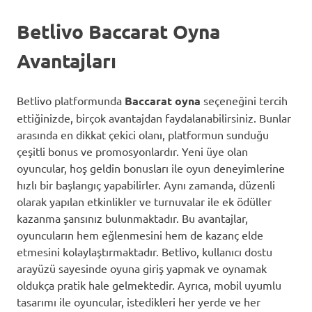
Betlivo Baccarat Oyna
Avantajları
Betlivo platformunda
Baccarat oyna
seçeneğini tercih
ettiğinizde, birçok avantajdan faydalanabilirsiniz. Bunlar
arasında en dikkat çekici olanı, platformun sunduğu
çeşitli bonus ve promosyonlardır. Yeni üye olan
oyuncular, hoş geldin bonusları ile oyun deneyimlerine
hızlı bir başlangıç yapabilirler. Aynı zamanda, düzenli
olarak yapılan etkinlikler ve turnuvalar ile ek ödüller
kazanma şansınız bulunmaktadır. Bu avantajlar,
oyuncuların hem eğlenmesini hem de kazanç elde
etmesini kolaylaştırmaktadır. Betlivo, kullanıcı dostu
arayüzü sayesinde oyuna giriş yapmak ve oynamak
oldukça pratik hale gelmektedir. Ayrıca, mobil uyumlu
tasarımı ile oyuncular, istedikleri her yerde ve her