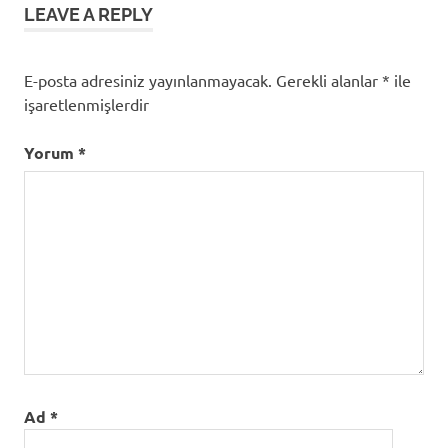
LEAVE A REPLY
E-posta adresiniz yayınlanmayacak.
Gerekli alanlar
*
ile
işaretlenmişlerdir
Yorum
*
Ad
*