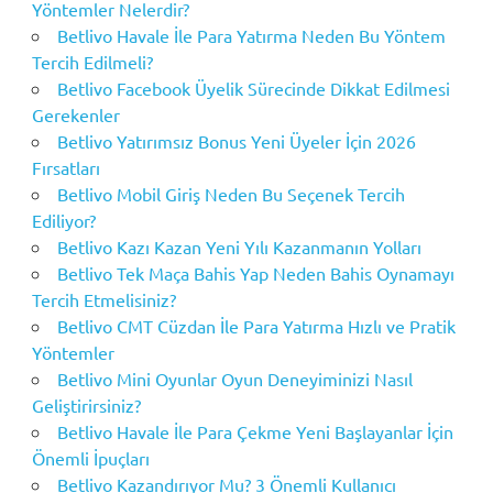
Yöntemler Nelerdir?
Betlivo Havale İle Para Yatırma Neden Bu Yöntem
Tercih Edilmeli?
Betlivo Facebook Üyelik Sürecinde Dikkat Edilmesi
Gerekenler
Betlivo Yatırımsız Bonus Yeni Üyeler İçin 2026
Fırsatları
Betlivo Mobil Giriş Neden Bu Seçenek Tercih
Ediliyor?
Betlivo Kazı Kazan Yeni Yılı Kazanmanın Yolları
Betlivo Tek Maça Bahis Yap Neden Bahis Oynamayı
Tercih Etmelisiniz?
Betlivo CMT Cüzdan İle Para Yatırma Hızlı ve Pratik
Yöntemler
Betlivo Mini Oyunlar Oyun Deneyiminizi Nasıl
Geliştirirsiniz?
Betlivo Havale İle Para Çekme Yeni Başlayanlar İçin
Önemli İpuçları
Betlivo Kazandırıyor Mu? 3 Önemli Kullanıcı