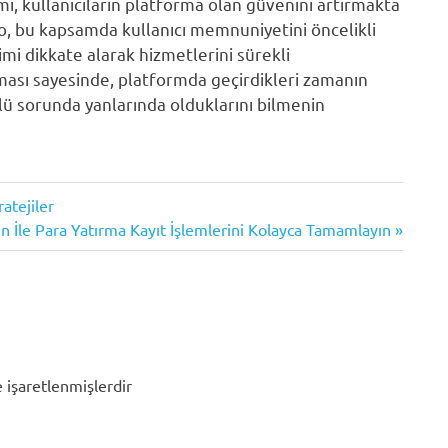
emi, kullanıcıların platforma olan güvenini artırmakta
vo, bu kapsamda kullanıcı memnuniyetini öncelikli
imi dikkate alarak hizmetlerini sürekli
zması sayesinde, platformda geçirdikleri zamanın
rlü sorunda yanlarında olduklarını bilmenin
atejiler
in İle Para Yatırma Kayıt İşlemlerini Kolayca Tamamlayın
e işaretlenmişlerdir