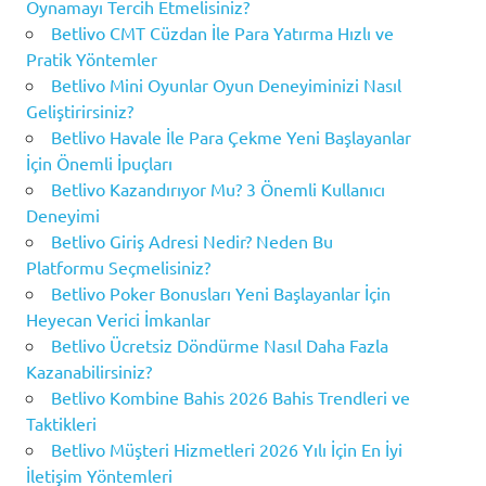
Oynamayı Tercih Etmelisiniz?
Betlivo CMT Cüzdan İle Para Yatırma Hızlı ve
Pratik Yöntemler
Betlivo Mini Oyunlar Oyun Deneyiminizi Nasıl
Geliştirirsiniz?
Betlivo Havale İle Para Çekme Yeni Başlayanlar
İçin Önemli İpuçları
Betlivo Kazandırıyor Mu? 3 Önemli Kullanıcı
Deneyimi
Betlivo Giriş Adresi Nedir? Neden Bu
Platformu Seçmelisiniz?
Betlivo Poker Bonusları Yeni Başlayanlar İçin
Heyecan Verici İmkanlar
Betlivo Ücretsiz Döndürme Nasıl Daha Fazla
Kazanabilirsiniz?
Betlivo Kombine Bahis 2026 Bahis Trendleri ve
Taktikleri
Betlivo Müşteri Hizmetleri 2026 Yılı İçin En İyi
İletişim Yöntemleri