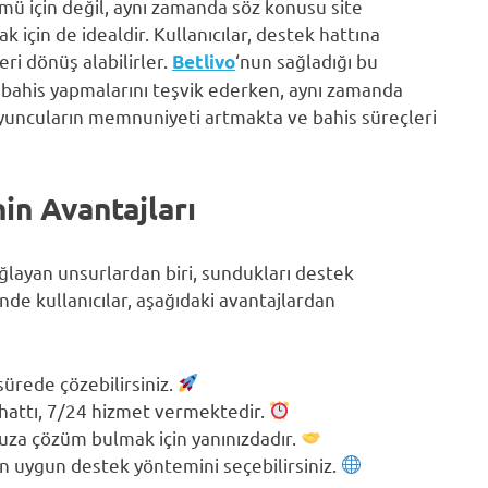
ümü için değil, aynı zamanda söz konusu site
 için de idealdir. Kullanıcılar, destek hattına
geri dönüş alabilirler.
‘nun sağladığı bu
Betlivo
a bahis yapmalarını teşvik ederken, aynı zamanda
yuncuların memnuniyeti artmakta ve bahis süreçleri
in Avantajları
ğlayan unsurlardan biri, sundukları destek
nde kullanıcılar, aşağıdaki avantajlardan
 sürede çözebilirsiniz.
hattı, 7/24 hizmet vermektedir.
nuza çözüm bulmak için yanınızdadır.
e en uygun destek yöntemini seçebilirsiniz.