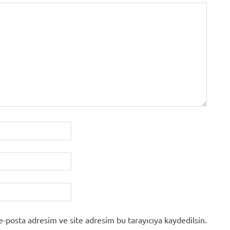
e-posta adresim ve site adresim bu tarayıcıya kaydedilsin.