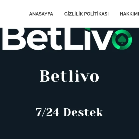
ANASAYFA
GIZLILIK POLITIKASI
HAKKIM