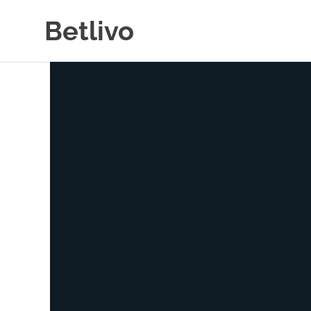
Skip
Betlivo
to
content