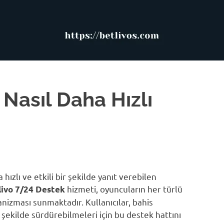
Nasıl Daha Hızlı
 hızlı ve etkili bir şekilde yanıt verebilen
hizmeti, oyuncuların her türlü
livo 7/24 Destek
nizması sunmaktadır. Kullanıcılar, bahis
r şekilde sürdürebilmeleri için bu destek hattını