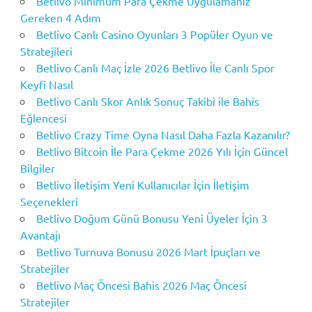
Betlivo Minimum Para Çekme Uygulamanız
Gereken 4 Adım
Betlivo Canlı Casino Oyunları 3 Popüler Oyun ve
Stratejileri
Betlivo Canlı Maç İzle 2026 Betlivo İle Canlı Spor
Keyfi Nasıl
Betlivo Canlı Skor Anlık Sonuç Takibi ile Bahis
Eğlencesi
Betlivo Crazy Time Oyna Nasıl Daha Fazla Kazanılır?
Betlivo Bitcoin İle Para Çekme 2026 Yılı İçin Güncel
Bilgiler
Betlivo İletişim Yeni Kullanıcılar İçin İletişim
Seçenekleri
Betlivo Doğum Günü Bonusu Yeni Üyeler İçin 3
Avantajı
Betlivo Turnuva Bonusu 2026 Mart İpuçları ve
Stratejiler
Betlivo Maç Öncesi Bahis 2026 Maç Öncesi
Stratejiler