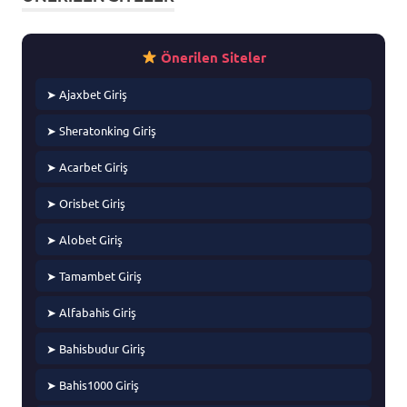
Önerilen Siteler
➤ Ajaxbet Giriş
➤ Sheratonking Giriş
➤ Acarbet Giriş
➤ Orisbet Giriş
➤ Alobet Giriş
➤ Tamambet Giriş
➤ Alfabahis Giriş
➤ Bahisbudur Giriş
➤ Bahis1000 Giriş