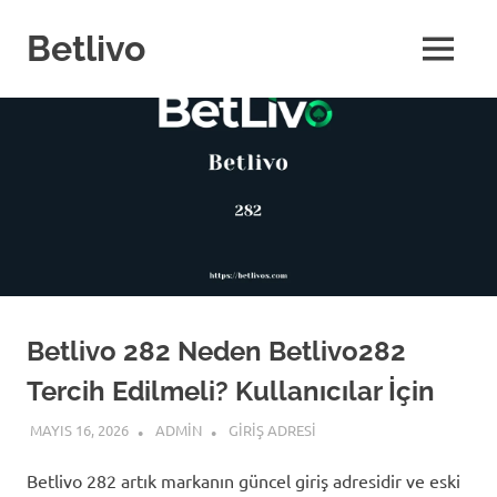
Skip
to
Betlivo
MENU
content
Betlivo 282 Neden Betlivo282
Tercih Edilmeli? Kullanıcılar İçin
MAYIS 16, 2026
ADMIN
GIRIŞ ADRESI
Betlivo 282 artık markanın güncel giriş adresidir ve eski