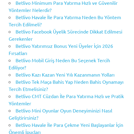
Betlivo Minimum Para Yatırma Hızlı ve Güvenilir
Yöntemler Nelerdir?
Betlivo Havale İle Para Yatırma Neden Bu Yöntem
Tercih Edilmeli?
Betlivo Facebook Üyelik Sürecinde Dikkat Edilmesi
Gerekenler
Betlivo Yatırımsız Bonus Yeni Üyeler İçin 2026
Fırsatları
Betlivo Mobil Giriş Neden Bu Seçenek Tercih
Ediliyor?
Betlivo Kazı Kazan Yeni Yılı Kazanmanın Yolları
Betlivo Tek Maça Bahis Yap Neden Bahis Oynamayı
Tercih Etmelisiniz?
Betlivo CMT Cüzdan İle Para Yatırma Hızlı ve Pratik
Yöntemler
Betlivo Mini Oyunlar Oyun Deneyiminizi Nasıl
Geliştirirsiniz?
Betlivo Havale İle Para Çekme Yeni Başlayanlar İçin
Önemli İpuçları