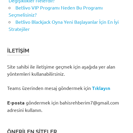
Değişiklikler Nelerdir?
Betlivo VIP Programı Neden Bu Programı
Seçmelisiniz?
Betlivo Blackjack Oyna Yeni Başlayanlar İçin En İyi
Stratejiler
İLETIŞIM
Site sahibi ile iletişime geçmek için aşağıda yer alan
yöntemleri kullanabilirsiniz.
Teams üzerinden mesaj göndermek için
Tıklayın
E-posta
göndermek için
bahisrehberim7@gmail.com
adresini kullanın.
ÖNERILEN SITELER