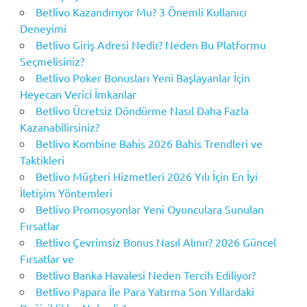
Betlivo Kazandırıyor Mu? 3 Önemli Kullanıcı
Deneyimi
Betlivo Giriş Adresi Nedir? Neden Bu Platformu
Seçmelisiniz?
Betlivo Poker Bonusları Yeni Başlayanlar İçin
Heyecan Verici İmkanlar
Betlivo Ücretsiz Döndürme Nasıl Daha Fazla
Kazanabilirsiniz?
Betlivo Kombine Bahis 2026 Bahis Trendleri ve
Taktikleri
Betlivo Müşteri Hizmetleri 2026 Yılı İçin En İyi
İletişim Yöntemleri
Betlivo Promosyonlar Yeni Oyunculara Sunulan
Fırsatlar
Betlivo Çevrimsiz Bonus Nasıl Alınır? 2026 Güncel
Fırsatlar ve
Betlivo Banka Havalesi Neden Tercih Ediliyor?
Betlivo Papara İle Para Yatırma Son Yıllardaki