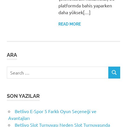
platformda bahis yaparken
daha yüksek[…]
READ MORE
ARA
Search
SEARCH
for:
SON YAZILAR
Betlivo E-Spor 5 Farklı Oyun Seçeneği ve
Avantajları
Betlivo Slot Turnuvası Neden Slot Turnuvasında