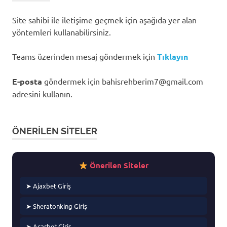
Site sahibi ile iletişime geçmek için aşağıda yer alan
yöntemleri kullanabilirsiniz.
Teams üzerinden mesaj göndermek için
Tıklayın
E-posta
göndermek için
bahisrehberim7@gmail.com
adresini kullanın.
ÖNERILEN SITELER
Önerilen Siteler
➤ Ajaxbet Giriş
➤ Sheratonking Giriş
➤ Acarbet Giriş