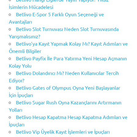
İsimlerin Mücadelesi
Betlivo E-Spor 5 Farklı Oyun Seçeneği ve
Avantajları
Betlivo Slot Turnuvası Neden Slot Turnuvasında
Yarışmalısınız?
Betlivo’ya Kayıt Yapmak Kolay Mı? Kayıt Adımları ve
Önemli Bilgiler
Betlivo Payfix İle Para Yatırma Yeni Hesap Açmanın
Kolay Yolu
Betlivo Dolandırıcı Mı? Neden Kullanıcılar Tercih
Ediyor?
Betlivo Gates of Olympus Oyna Yeni Başlayanlar
İçin İpuçları
Betlivo Sugar Rush Oyna Kazançlarını Artırmanın
Yolları
Betlivo Hesap Kapatma Hesap Kapatma Adımları ve
İpuçları
Betlivo Vip Üyelik Kayıt İşlemleri ve İpuçları