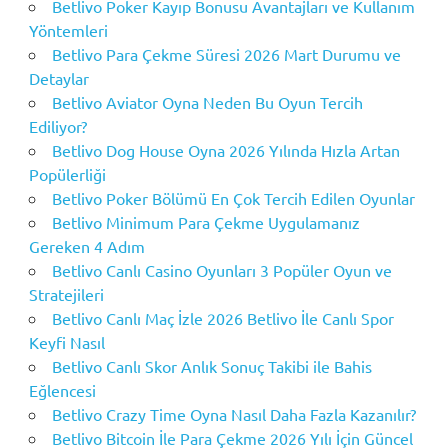
Betlivo Poker Kayıp Bonusu Avantajları ve Kullanım
Yöntemleri
Betlivo Para Çekme Süresi 2026 Mart Durumu ve
Detaylar
Betlivo Aviator Oyna Neden Bu Oyun Tercih
Ediliyor?
Betlivo Dog House Oyna 2026 Yılında Hızla Artan
Popülerliği
Betlivo Poker Bölümü En Çok Tercih Edilen Oyunlar
Betlivo Minimum Para Çekme Uygulamanız
Gereken 4 Adım
Betlivo Canlı Casino Oyunları 3 Popüler Oyun ve
Stratejileri
Betlivo Canlı Maç İzle 2026 Betlivo İle Canlı Spor
Keyfi Nasıl
Betlivo Canlı Skor Anlık Sonuç Takibi ile Bahis
Eğlencesi
Betlivo Crazy Time Oyna Nasıl Daha Fazla Kazanılır?
Betlivo Bitcoin İle Para Çekme 2026 Yılı İçin Güncel