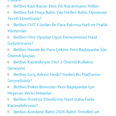
Betlivo Kazı Kazan Yeni Yılı Kazanmanın Yolları
Betlivo Tek Maça Bahis Yap Neden Bahis Oynamayı
Tercih Etmelisiniz?
Betlivo CMT Cüzdan İle Para Yatırma Hızlı ve Pratik
Yöntemler
Betlivo Mini Oyunlar Oyun Deneyiminizi Nasıl
Geliştirirsiniz?
Betlivo Havale İle Para Çekme Yeni Başlayanlar İçin
Önemli İpuçları
Betlivo Kazandırıyor Mu? 3 Önemli Kullanıcı
Deneyimi
Betlivo Giriş Adresi Nedir? Neden Bu Platformu
Seçmelisiniz?
Betlivo Poker Bonusları Yeni Başlayanlar İçin
Heyecan Verici İmkanlar
Betlivo Ücretsiz Döndürme Nasıl Daha Fazla
Kazanabilirsiniz?
Betlivo Kombine Bahis 2026 Bahis Trendleri ve