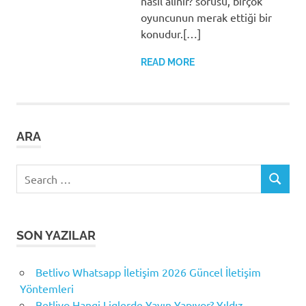
nasıl alınır? sorusu, birçok
oyuncunun merak ettiği bir
konudur.[…]
READ MORE
ARA
Search
SEARCH
for:
SON YAZILAR
Betlivo Whatsapp İletişim 2026 Güncel İletişim
Yöntemleri
Betlivo Hangi Liglerde Yayın Yapıyor? Yıldız