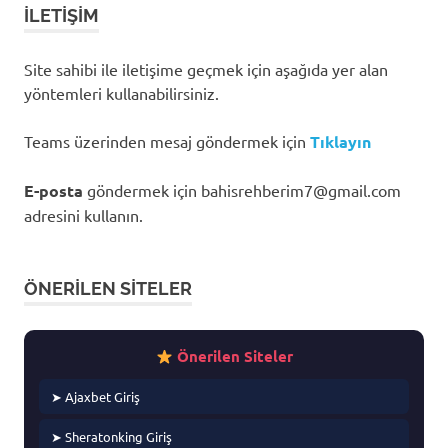
İLETIŞIM
Site sahibi ile iletişime geçmek için aşağıda yer alan
yöntemleri kullanabilirsiniz.
Teams üzerinden mesaj göndermek için
Tıklayın
E-posta
göndermek için
bahisrehberim7@gmail.com
adresini kullanın.
ÖNERILEN SITELER
Önerilen Siteler
➤ Ajaxbet Giriş
➤ Sheratonking Giriş