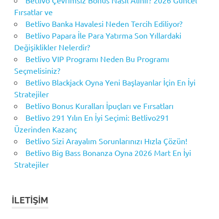
Betlivo Çevrimsiz Bonus Nasıl Alınır? 2026 Güncel
Fırsatlar ve
Betlivo Banka Havalesi Neden Tercih Ediliyor?
Betlivo Papara İle Para Yatırma Son Yıllardaki
Değişiklikler Nelerdir?
Betlivo VIP Programı Neden Bu Programı
Seçmelisiniz?
Betlivo Blackjack Oyna Yeni Başlayanlar İçin En İyi
Stratejiler
Betlivo Bonus Kuralları İpuçları ve Fırsatları
Betlivo 291 Yılın En İyi Seçimi: Betlivo291
Üzerinden Kazanç
Betlivo Sizi Arayalım Sorunlarınızı Hızla Çözün!
Betlivo Big Bass Bonanza Oyna 2026 Mart En İyi
Stratejiler
İLETIŞIM