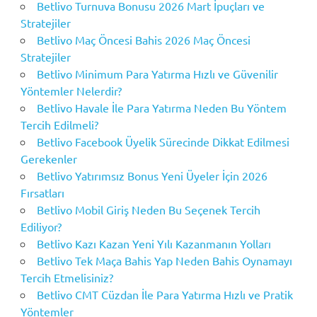
Betlivo Turnuva Bonusu 2026 Mart İpuçları ve
Stratejiler
Betlivo Maç Öncesi Bahis 2026 Maç Öncesi
Stratejiler
Betlivo Minimum Para Yatırma Hızlı ve Güvenilir
Yöntemler Nelerdir?
Betlivo Havale İle Para Yatırma Neden Bu Yöntem
Tercih Edilmeli?
Betlivo Facebook Üyelik Sürecinde Dikkat Edilmesi
Gerekenler
Betlivo Yatırımsız Bonus Yeni Üyeler İçin 2026
Fırsatları
Betlivo Mobil Giriş Neden Bu Seçenek Tercih
Ediliyor?
Betlivo Kazı Kazan Yeni Yılı Kazanmanın Yolları
Betlivo Tek Maça Bahis Yap Neden Bahis Oynamayı
Tercih Etmelisiniz?
Betlivo CMT Cüzdan İle Para Yatırma Hızlı ve Pratik
Yöntemler