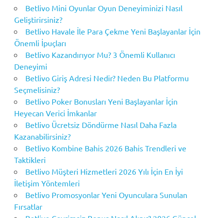
Betlivo Mini Oyunlar Oyun Deneyiminizi Nasıl
Geliştirirsiniz?
Betlivo Havale İle Para Çekme Yeni Başlayanlar İçin
Önemli İpuçları
Betlivo Kazandırıyor Mu? 3 Önemli Kullanıcı
Deneyimi
Betlivo Giriş Adresi Nedir? Neden Bu Platformu
Seçmelisiniz?
Betlivo Poker Bonusları Yeni Başlayanlar İçin
Heyecan Verici İmkanlar
Betlivo Ücretsiz Döndürme Nasıl Daha Fazla
Kazanabilirsiniz?
Betlivo Kombine Bahis 2026 Bahis Trendleri ve
Taktikleri
Betlivo Müşteri Hizmetleri 2026 Yılı İçin En İyi
İletişim Yöntemleri
Betlivo Promosyonlar Yeni Oyunculara Sunulan
Fırsatlar