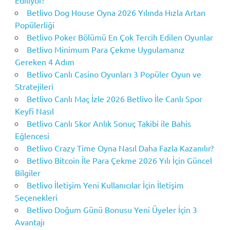
Ediliyor?
Betlivo Dog House Oyna 2026 Yılında Hızla Artan
Popülerliği
Betlivo Poker Bölümü En Çok Tercih Edilen Oyunlar
Betlivo Minimum Para Çekme Uygulamanız
Gereken 4 Adım
Betlivo Canlı Casino Oyunları 3 Popüler Oyun ve
Stratejileri
Betlivo Canlı Maç İzle 2026 Betlivo İle Canlı Spor
Keyfi Nasıl
Betlivo Canlı Skor Anlık Sonuç Takibi ile Bahis
Eğlencesi
Betlivo Crazy Time Oyna Nasıl Daha Fazla Kazanılır?
Betlivo Bitcoin İle Para Çekme 2026 Yılı İçin Güncel
Bilgiler
Betlivo İletişim Yeni Kullanıcılar İçin İletişim
Seçenekleri
Betlivo Doğum Günü Bonusu Yeni Üyeler İçin 3
Avantajı