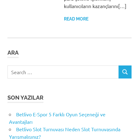
kullanıcıların kazançlarını[…]
READ MORE
ARA
Search
SEARCH
for:
SON YAZILAR
Betlivo E-Spor 5 Farklı Oyun Seçeneği ve
Avantajları
Betlivo Slot Turnuvası Neden Slot Turnuvasında
Yarışmalısınız?