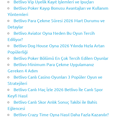
Betlivo Vip Üyelik Kayıt İşlemleri ve İpuçları
Betlivo Poker Kayıp Bonusu Avantajları ve Kullanım
Yöntemleri
Betlivo Para Çekme Süresi 2026 Mart Durumu ve
Detaylar
Betlivo Aviator Oyna Neden Bu Oyun Tercih
Ediliyor?
Betlivo Dog House Oyna 2026 Yılında Hızla Artan
Popülerliği
Betlivo Poker Bölümü En Çok Tercih Edilen Oyunlar
Betlivo Minimum Para Çekme Uygulamanız
Gereken 4 Adım
Betlivo Canlı Casino Oyunları 3 Popüler Oyun ve
Stratejileri
Betlivo Canlı Maç İzle 2026 Betlivo İle Canlı Spor
Keyfi Nasıl
Betlivo Canlı Skor Anlık Sonuç Takibi ile Bahis
Eğlencesi
Betlivo Crazy Time Oyna Nasıl Daha Fazla Kazanılır?