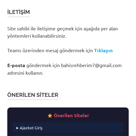
İLETIŞIM
Site sahibi ile iletişime geçmek için aşağıda yer alan
yöntemleri kullanabilirsiniz.
Teams üzerinden mesaj göndermek için
Tıklayın
E-posta
göndermek için
bahisrehberim7@gmail.com
adresini kullanın.
ÖNERILEN SITELER
Önerilen Siteler
➤ Ajaxbet Giriş