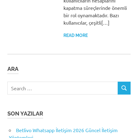
kullanıcıların hesaplarını
kapatma süreçlerinde önemli
bir rol oynamaktadır. Bazı
kullanıcılar, çeşitli[…]
READ MORE
ARA
Search
SEARCH
for:
SON YAZILAR
Betlivo Whatsapp İletişim 2026 Güncel İletişim
Yöntemleri