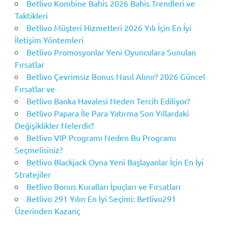
Betlivo Kombine Bahis 2026 Bahis Trendleri ve
Taktikleri
Betlivo Müşteri Hizmetleri 2026 Yılı İçin En İyi
İletişim Yöntemleri
Betlivo Promosyonlar Yeni Oyunculara Sunulan
Fırsatlar
Betlivo Çevrimsiz Bonus Nasıl Alınır? 2026 Güncel
Fırsatlar ve
Betlivo Banka Havalesi Neden Tercih Ediliyor?
Betlivo Papara İle Para Yatırma Son Yıllardaki
Değişiklikler Nelerdir?
Betlivo VIP Programı Neden Bu Programı
Seçmelisiniz?
Betlivo Blackjack Oyna Yeni Başlayanlar İçin En İyi
Stratejiler
Betlivo Bonus Kuralları İpuçları ve Fırsatları
Betlivo 291 Yılın En İyi Seçimi: Betlivo291
Üzerinden Kazanç