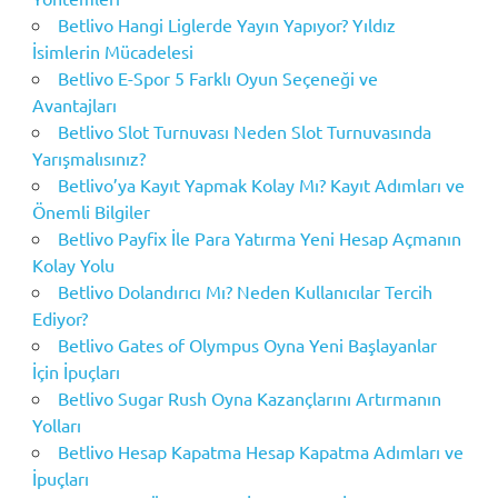
Betlivo Hangi Liglerde Yayın Yapıyor? Yıldız
İsimlerin Mücadelesi
Betlivo E-Spor 5 Farklı Oyun Seçeneği ve
Avantajları
Betlivo Slot Turnuvası Neden Slot Turnuvasında
Yarışmalısınız?
Betlivo’ya Kayıt Yapmak Kolay Mı? Kayıt Adımları ve
Önemli Bilgiler
Betlivo Payfix İle Para Yatırma Yeni Hesap Açmanın
Kolay Yolu
Betlivo Dolandırıcı Mı? Neden Kullanıcılar Tercih
Ediyor?
Betlivo Gates of Olympus Oyna Yeni Başlayanlar
İçin İpuçları
Betlivo Sugar Rush Oyna Kazançlarını Artırmanın
Yolları
Betlivo Hesap Kapatma Hesap Kapatma Adımları ve
İpuçları