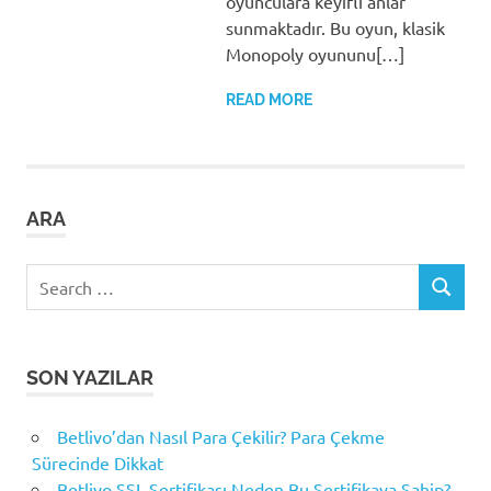
oyunculara keyifli anlar
sunmaktadır. Bu oyun, klasik
Monopoly oyununu[…]
READ MORE
ARA
Search
SEARCH
for:
SON YAZILAR
Betlivo’dan Nasıl Para Çekilir? Para Çekme
Sürecinde Dikkat
Betlivo SSL Sertifikası Neden Bu Sertifikaya Sahip?