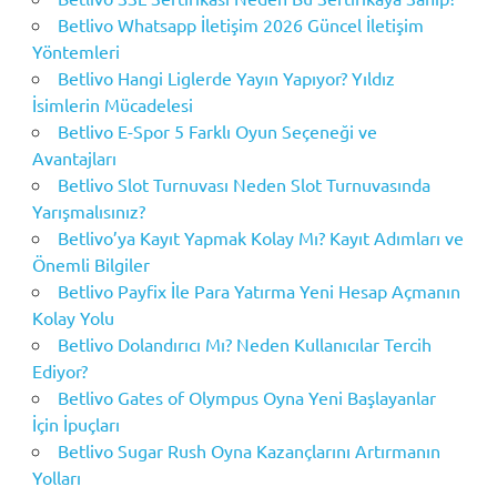
Betlivo Whatsapp İletişim 2026 Güncel İletişim
Yöntemleri
Betlivo Hangi Liglerde Yayın Yapıyor? Yıldız
İsimlerin Mücadelesi
Betlivo E-Spor 5 Farklı Oyun Seçeneği ve
Avantajları
Betlivo Slot Turnuvası Neden Slot Turnuvasında
Yarışmalısınız?
Betlivo’ya Kayıt Yapmak Kolay Mı? Kayıt Adımları ve
Önemli Bilgiler
Betlivo Payfix İle Para Yatırma Yeni Hesap Açmanın
Kolay Yolu
Betlivo Dolandırıcı Mı? Neden Kullanıcılar Tercih
Ediyor?
Betlivo Gates of Olympus Oyna Yeni Başlayanlar
İçin İpuçları
Betlivo Sugar Rush Oyna Kazançlarını Artırmanın
Yolları