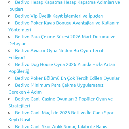
Betlivo Hesap Kapatma Hesap Kapatma Adımları ve
İpuçları
Betlivo Vip Üyelik Kayıt İşlemleri ve İpuçları
Betlivo Poker Kayıp Bonusu Avantajları ve Kullanım
Yöntemleri
Betlivo Para Çekme Süresi 2026 Mart Durumu ve
Detaylar
Betlivo Aviator Oyna Neden Bu Oyun Tercih
Ediliyor?
Betlivo Dog House Oyna 2026 Yılında Hızla Artan
Popülerliği
Betlivo Poker Bölümü En Çok Tercih Edilen Oyunlar
Betlivo Minimum Para Çekme Uygulamanız
Gereken 4 Adım
Betlivo Canlı Casino Oyunları 3 Popüler Oyun ve
Stratejileri
Betlivo Canlı Maç İzle 2026 Betlivo İle Canlı Spor
Keyfi Nasıl
Betlivo Canlı Skor Anlık Sonuç Takibi ile Bahis