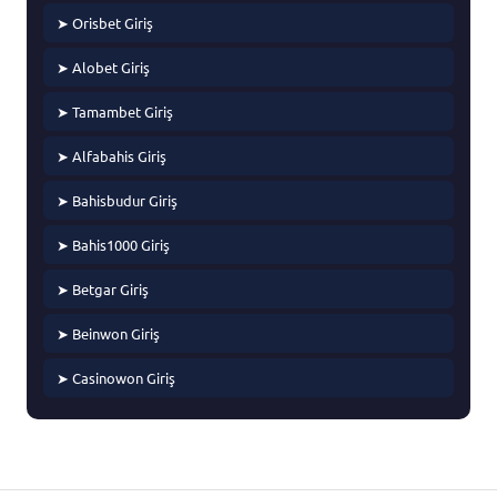
➤ Orisbet Giriş
➤ Alobet Giriş
➤ Tamambet Giriş
➤ Alfabahis Giriş
➤ Bahisbudur Giriş
➤ Bahis1000 Giriş
➤ Betgar Giriş
➤ Beinwon Giriş
➤ Casinowon Giriş