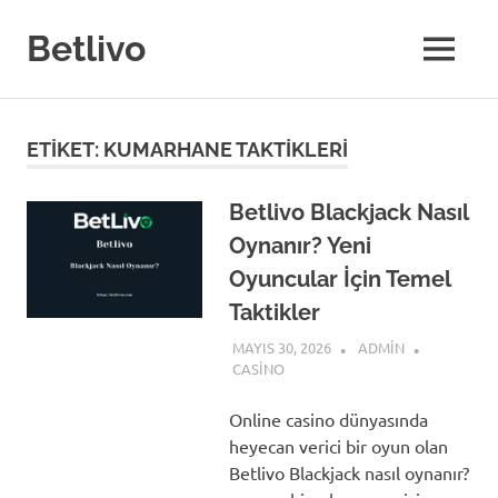
Skip
to
Betlivo
MENU
content
ETIKET:
KUMARHANE TAKTIKLERI
Betlivo Blackjack Nasıl
Oynanır? Yeni
Oyuncular İçin Temel
Taktikler
MAYIS 30, 2026
ADMIN
CASINO
Online casino dünyasında
heyecan verici bir oyun olan
Betlivo Blackjack nasıl oynanır?