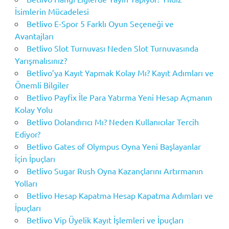
İsimlerin Mücadelesi
Betlivo E-Spor 5 Farklı Oyun Seçeneği ve
Avantajları
Betlivo Slot Turnuvası Neden Slot Turnuvasında
Yarışmalısınız?
Betlivo’ya Kayıt Yapmak Kolay Mı? Kayıt Adımları ve
Önemli Bilgiler
Betlivo Payfix İle Para Yatırma Yeni Hesap Açmanın
Kolay Yolu
Betlivo Dolandırıcı Mı? Neden Kullanıcılar Tercih
Ediyor?
Betlivo Gates of Olympus Oyna Yeni Başlayanlar
İçin İpuçları
Betlivo Sugar Rush Oyna Kazançlarını Artırmanın
Yolları
Betlivo Hesap Kapatma Hesap Kapatma Adımları ve
İpuçları
Betlivo Vip Üyelik Kayıt İşlemleri ve İpuçları