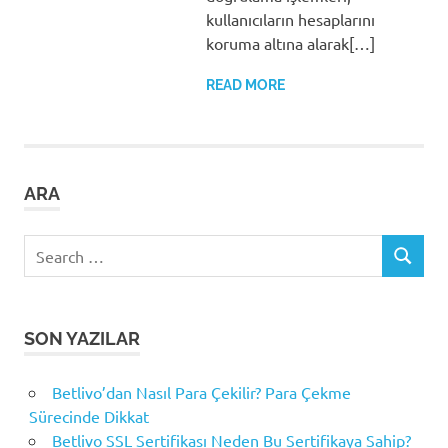
kullanıcıların hesaplarını
koruma altına alarak[…]
READ MORE
ARA
Search
SEARCH
for:
SON YAZILAR
Betlivo’dan Nasıl Para Çekilir? Para Çekme
Sürecinde Dikkat
Betlivo SSL Sertifikası Neden Bu Sertifikaya Sahip?