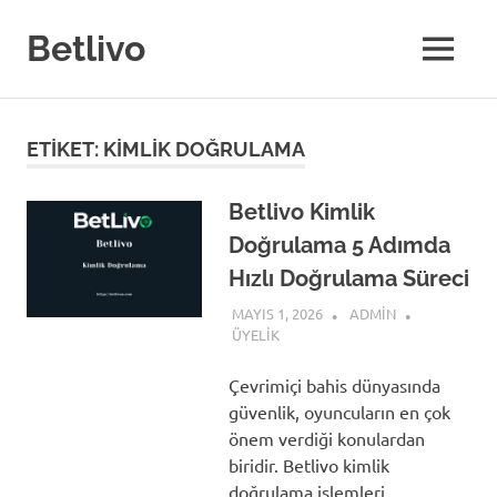
Skip
to
Betlivo
MENU
content
ETIKET:
KIMLIK DOĞRULAMA
Betlivo Kimlik
Doğrulama 5 Adımda
Hızlı Doğrulama Süreci
MAYIS 1, 2026
ADMIN
ÜYELIK
Çevrimiçi bahis dünyasında
güvenlik, oyuncuların en çok
önem verdiği konulardan
biridir. Betlivo kimlik
doğrulama işlemleri,