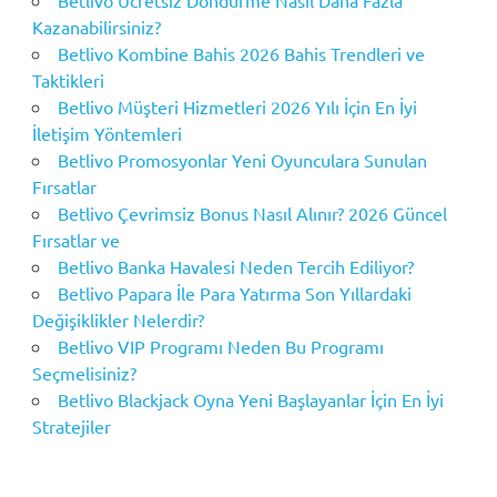
Betlivo Ücretsiz Döndürme Nasıl Daha Fazla
Kazanabilirsiniz?
Betlivo Kombine Bahis 2026 Bahis Trendleri ve
Taktikleri
Betlivo Müşteri Hizmetleri 2026 Yılı İçin En İyi
İletişim Yöntemleri
Betlivo Promosyonlar Yeni Oyunculara Sunulan
Fırsatlar
Betlivo Çevrimsiz Bonus Nasıl Alınır? 2026 Güncel
Fırsatlar ve
Betlivo Banka Havalesi Neden Tercih Ediliyor?
Betlivo Papara İle Para Yatırma Son Yıllardaki
Değişiklikler Nelerdir?
Betlivo VIP Programı Neden Bu Programı
Seçmelisiniz?
Betlivo Blackjack Oyna Yeni Başlayanlar İçin En İyi
Stratejiler