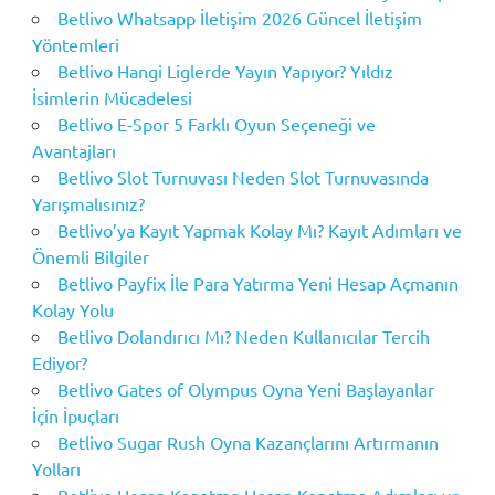
Betlivo Whatsapp İletişim 2026 Güncel İletişim
Yöntemleri
Betlivo Hangi Liglerde Yayın Yapıyor? Yıldız
İsimlerin Mücadelesi
Betlivo E-Spor 5 Farklı Oyun Seçeneği ve
Avantajları
Betlivo Slot Turnuvası Neden Slot Turnuvasında
Yarışmalısınız?
Betlivo’ya Kayıt Yapmak Kolay Mı? Kayıt Adımları ve
Önemli Bilgiler
Betlivo Payfix İle Para Yatırma Yeni Hesap Açmanın
Kolay Yolu
Betlivo Dolandırıcı Mı? Neden Kullanıcılar Tercih
Ediyor?
Betlivo Gates of Olympus Oyna Yeni Başlayanlar
İçin İpuçları
Betlivo Sugar Rush Oyna Kazançlarını Artırmanın
Yolları