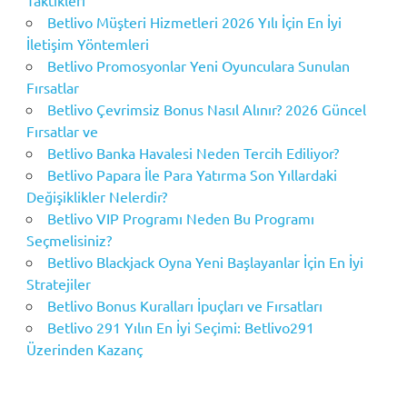
Taktikleri
Betlivo Müşteri Hizmetleri 2026 Yılı İçin En İyi
İletişim Yöntemleri
Betlivo Promosyonlar Yeni Oyunculara Sunulan
Fırsatlar
Betlivo Çevrimsiz Bonus Nasıl Alınır? 2026 Güncel
Fırsatlar ve
Betlivo Banka Havalesi Neden Tercih Ediliyor?
Betlivo Papara İle Para Yatırma Son Yıllardaki
Değişiklikler Nelerdir?
Betlivo VIP Programı Neden Bu Programı
Seçmelisiniz?
Betlivo Blackjack Oyna Yeni Başlayanlar İçin En İyi
Stratejiler
Betlivo Bonus Kuralları İpuçları ve Fırsatları
Betlivo 291 Yılın En İyi Seçimi: Betlivo291
Üzerinden Kazanç