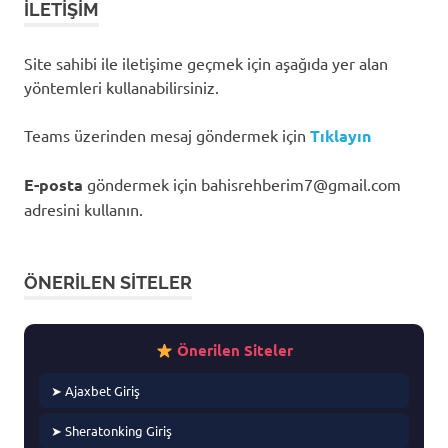
İLETIŞIM
Site sahibi ile iletişime geçmek için aşağıda yer alan
yöntemleri kullanabilirsiniz.
Teams üzerinden mesaj göndermek için
Tıklayın
E-posta
göndermek için
bahisrehberim7@gmail.com
adresini kullanın.
ÖNERILEN SITELER
Önerilen Siteler
➤ Ajaxbet Giriş
➤ Sheratonking Giriş