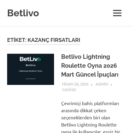
Skip
to
Betlivo
MENU
content
ETIKET:
KAZANÇ FIRSATLARI
Betlivo Lightning
Roulette Oyna 2026
Mart Güncel İpuçları
NISAN 28, 2026
ADMIN
CASINO
Çevrimiçi bahis platformları
arasında dikkat çeken
seçeneklerden biri olan
Betlivo Lightning Roulette
oyna ile kullanıcılar, eşsiz bir