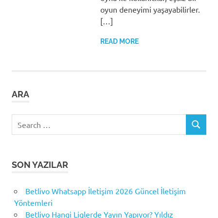
oyun deneyimi yaşayabilirler.
[…]
READ MORE
ARA
Search
SEARCH
for:
SON YAZILAR
Betlivo Whatsapp İletişim 2026 Güncel İletişim
Yöntemleri
Betlivo Hangi Liglerde Yayın Yapıyor? Yıldız