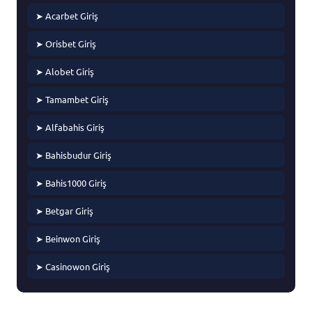
➤ Acarbet Giriş
➤ Orisbet Giriş
➤ Alobet Giriş
➤ Tamambet Giriş
➤ Alfabahis Giriş
➤ Bahisbudur Giriş
➤ Bahis1000 Giriş
➤ Betgar Giriş
➤ Beinwon Giriş
➤ Casinowon Giriş