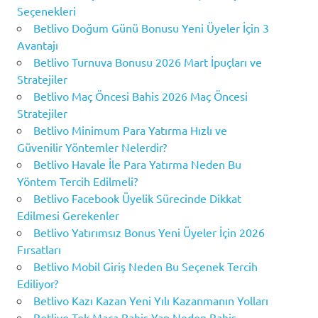
Seçenekleri
Betlivo Doğum Günü Bonusu Yeni Üyeler İçin 3
Avantajı
Betlivo Turnuva Bonusu 2026 Mart İpuçları ve
Stratejiler
Betlivo Maç Öncesi Bahis 2026 Maç Öncesi
Stratejiler
Betlivo Minimum Para Yatırma Hızlı ve
Güvenilir Yöntemler Nelerdir?
Betlivo Havale İle Para Yatırma Neden Bu
Yöntem Tercih Edilmeli?
Betlivo Facebook Üyelik Sürecinde Dikkat
Edilmesi Gerekenler
Betlivo Yatırımsız Bonus Yeni Üyeler İçin 2026
Fırsatları
Betlivo Mobil Giriş Neden Bu Seçenek Tercih
Ediliyor?
Betlivo Kazı Kazan Yeni Yılı Kazanmanın Yolları
Betlivo Tek Maça Bahis Yap Neden Bahis