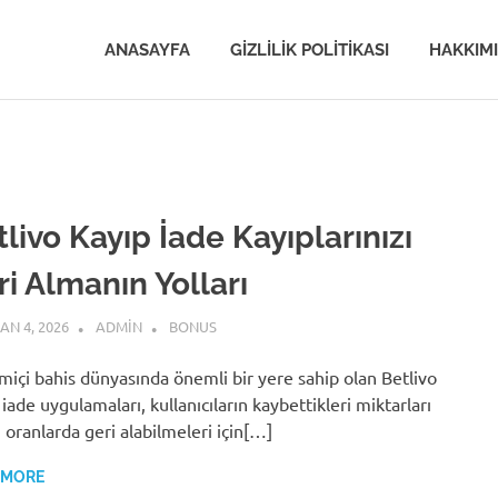
ANASAYFA
GIZLILIK POLITIKASI
HAKKIM
livo Kayıp İade Kayıplarınızı
i Almanın Yolları
AN 4, 2026
ADMIN
BONUS
miçi bahis dünyasında önemli bir yere sahip olan Betlivo
 iade uygulamaları, kullanıcıların kaybettikleri miktarları
li oranlarda geri alabilmeleri için[…]
 MORE