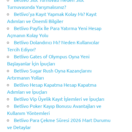
Turnuvasında Yarışmalısınız?
Betlivo’ya Kayıt Yapmak Kolay Mı? Kayıt
Adımları ve Önemli Bilgiler
Betlivo Payfix İle Para Yatırma Yeni Hesap
Açmanın Kolay Yolu
Betlivo Dolandırıcı Mı? Neden Kullanıcılar
Tercih Ediyor?
Betlivo Gates of Olympus Oyna Yeni
Başlayanlar İçin İpuçları
Betlivo Sugar Rush Oyna Kazançlarını
Artırmanın Yolları
Betlivo Hesap Kapatma Hesap Kapatma
Adımları ve İpuçları
Betlivo Vip Üyelik Kayıt İşlemleri ve İpuçları
Betlivo Poker Kayıp Bonusu Avantajları ve
Kullanım Yöntemleri
Betlivo Para Çekme Süresi 2026 Mart Durumu
ve Detaylar