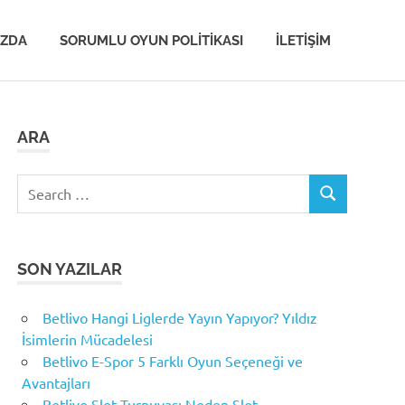
IZDA
SORUMLU OYUN POLITIKASI
İLETIŞIM
ARA
Search
SEARCH
for:
SON YAZILAR
Betlivo Hangi Liglerde Yayın Yapıyor? Yıldız
İsimlerin Mücadelesi
Betlivo E-Spor 5 Farklı Oyun Seçeneği ve
Avantajları
Betlivo Slot Turnuvası Neden Slot