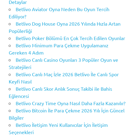
Detaylar
Betlivo Aviator Oyna Neden Bu Oyun Tercih
Ediliyor?
Betlivo Dog House Oyna 2026 Yılında Hızla Artan
Popülerliği
Betlivo Poker Bölümü En Çok Tercih Edilen Oyunlar
Betlivo Minimum Para Çekme Uygulamanız
Gereken 4 Adım
Betlivo Canlı Casino Oyunları 3 Popüler Oyun ve
Stratejileri
Betlivo Canlı Maç İzle 2026 Betlivo İle Canlı Spor
Keyfi Nasıl
Betlivo Canlı Skor Anlık Sonuç Takibi ile Bahis
Eğlencesi
Betlivo Crazy Time Oyna Nasıl Daha Fazla Kazanılır?
Betlivo Bitcoin İle Para Çekme 2026 Yılı İçin Güncel
Bilgiler
Betlivo İletişim Yeni Kullanıcılar İçin İletişim
Seçenekleri