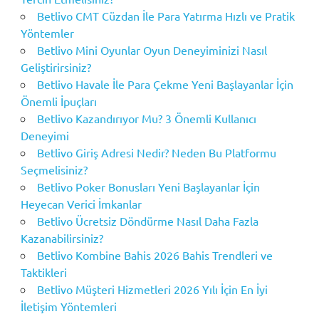
Betlivo CMT Cüzdan İle Para Yatırma Hızlı ve Pratik
Yöntemler
Betlivo Mini Oyunlar Oyun Deneyiminizi Nasıl
Geliştirirsiniz?
Betlivo Havale İle Para Çekme Yeni Başlayanlar İçin
Önemli İpuçları
Betlivo Kazandırıyor Mu? 3 Önemli Kullanıcı
Deneyimi
Betlivo Giriş Adresi Nedir? Neden Bu Platformu
Seçmelisiniz?
Betlivo Poker Bonusları Yeni Başlayanlar İçin
Heyecan Verici İmkanlar
Betlivo Ücretsiz Döndürme Nasıl Daha Fazla
Kazanabilirsiniz?
Betlivo Kombine Bahis 2026 Bahis Trendleri ve
Taktikleri
Betlivo Müşteri Hizmetleri 2026 Yılı İçin En İyi
İletişim Yöntemleri