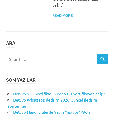
ve[…]
READ MORE
ARA
Search
SEARCH
for:
SON YAZILAR
Betlivo SSL Sertifikası Neden Bu Sertifikaya Sahip?
Betlivo Whatsapp İletişim 2026 Güncel İletişim
Yöntemleri
Betlivo Hangi Liglerde Yayın Yapıyor? Yıldız