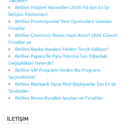
Taktikleri
Betlivo Müşteri Hizmetleri 2026 Yılı İçin En İyi
İletişim Yöntemleri
Betlivo Promosyonlar Yeni Oyunculara Sunulan
Fırsatlar
Betlivo Çevrimsiz Bonus Nasıl Alınır? 2026 Güncel
Fırsatlar ve
Betlivo Banka Havalesi Neden Tercih Ediliyor?
Betlivo Papara İle Para Yatırma Son Yıllardaki
Değişiklikler Nelerdir?
Betlivo VIP Programı Neden Bu Programı
Seçmelisiniz?
Betlivo Blackjack Oyna Yeni Başlayanlar İçin En İyi
Stratejiler
Betlivo Bonus Kuralları İpuçları ve Fırsatları
İLETIŞIM