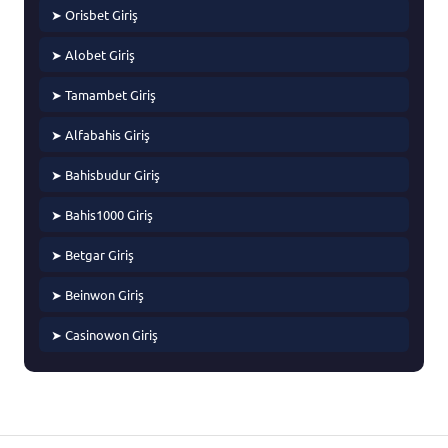
➤ Orisbet Giriş
➤ Alobet Giriş
➤ Tamambet Giriş
➤ Alfabahis Giriş
➤ Bahisbudur Giriş
➤ Bahis1000 Giriş
➤ Betgar Giriş
➤ Beinwon Giriş
➤ Casinowon Giriş