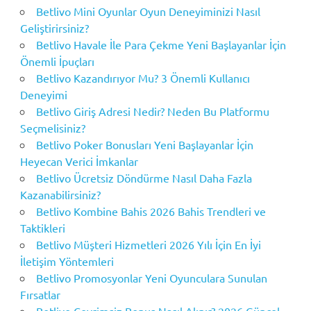
Betlivo Mini Oyunlar Oyun Deneyiminizi Nasıl
Geliştirirsiniz?
Betlivo Havale İle Para Çekme Yeni Başlayanlar İçin
Önemli İpuçları
Betlivo Kazandırıyor Mu? 3 Önemli Kullanıcı
Deneyimi
Betlivo Giriş Adresi Nedir? Neden Bu Platformu
Seçmelisiniz?
Betlivo Poker Bonusları Yeni Başlayanlar İçin
Heyecan Verici İmkanlar
Betlivo Ücretsiz Döndürme Nasıl Daha Fazla
Kazanabilirsiniz?
Betlivo Kombine Bahis 2026 Bahis Trendleri ve
Taktikleri
Betlivo Müşteri Hizmetleri 2026 Yılı İçin En İyi
İletişim Yöntemleri
Betlivo Promosyonlar Yeni Oyunculara Sunulan
Fırsatlar