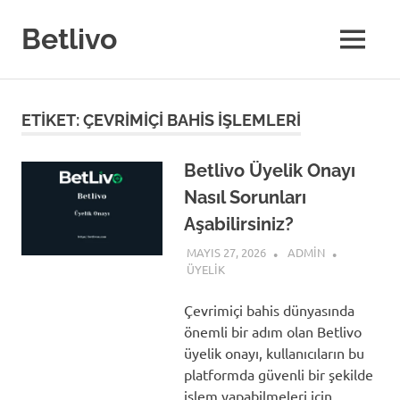
Skip
to
Betlivo
MENU
content
ETIKET:
ÇEVRIMIÇI BAHIS IŞLEMLERI
Betlivo Üyelik Onayı
Nasıl Sorunları
Aşabilirsiniz?
MAYIS 27, 2026
ADMIN
ÜYELIK
Çevrimiçi bahis dünyasında
önemli bir adım olan Betlivo
üyelik onayı, kullanıcıların bu
platformda güvenli bir şekilde
işlem yapabilmeleri için