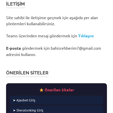
İLETIŞIM
Site sahibi ile iletişime geçmek için aşağıda yer alan
yöntemleri kullanabilirsiniz.
Teams üzerinden mesaj göndermek için
Tıklayın
E-posta
göndermek için
bahisrehberim7@gmail.com
adresini kullanın.
ÖNERILEN SITELER
Önerilen Siteler
➤ Ajaxbet Giriş
➤ Sheratonking Giriş