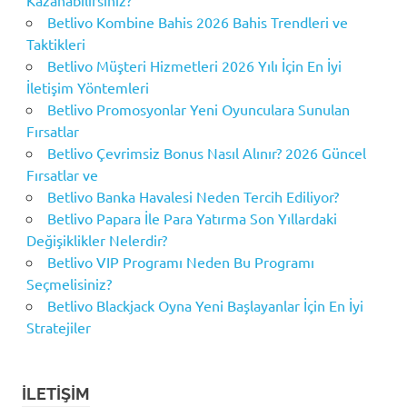
Kazanabilirsiniz?
Betlivo Kombine Bahis 2026 Bahis Trendleri ve
Taktikleri
Betlivo Müşteri Hizmetleri 2026 Yılı İçin En İyi
İletişim Yöntemleri
Betlivo Promosyonlar Yeni Oyunculara Sunulan
Fırsatlar
Betlivo Çevrimsiz Bonus Nasıl Alınır? 2026 Güncel
Fırsatlar ve
Betlivo Banka Havalesi Neden Tercih Ediliyor?
Betlivo Papara İle Para Yatırma Son Yıllardaki
Değişiklikler Nelerdir?
Betlivo VIP Programı Neden Bu Programı
Seçmelisiniz?
Betlivo Blackjack Oyna Yeni Başlayanlar İçin En İyi
Stratejiler
İLETIŞIM