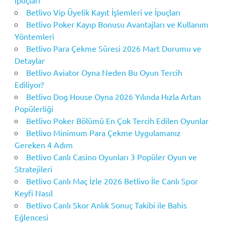
İpuçları
Betlivo Vip Üyelik Kayıt İşlemleri ve İpuçları
Betlivo Poker Kayıp Bonusu Avantajları ve Kullanım
Yöntemleri
Betlivo Para Çekme Süresi 2026 Mart Durumu ve
Detaylar
Betlivo Aviator Oyna Neden Bu Oyun Tercih
Ediliyor?
Betlivo Dog House Oyna 2026 Yılında Hızla Artan
Popülerliği
Betlivo Poker Bölümü En Çok Tercih Edilen Oyunlar
Betlivo Minimum Para Çekme Uygulamanız
Gereken 4 Adım
Betlivo Canlı Casino Oyunları 3 Popüler Oyun ve
Stratejileri
Betlivo Canlı Maç İzle 2026 Betlivo İle Canlı Spor
Keyfi Nasıl
Betlivo Canlı Skor Anlık Sonuç Takibi ile Bahis
Eğlencesi