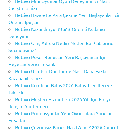
Betlivo Mini Oyunlar Oyun Deneyiminizi Nasıl
Geliştirirsiniz?
Betlivo Havale İle Para Çekme Yeni Başlayanlar İçin
Önemli İpuçları
Betlivo Kazandırıyor Mu? 3 Önemli Kullanıcı
Deneyimi
Betlivo Giriş Adresi Nedir? Neden Bu Platformu
Seçmelisiniz?
Betlivo Poker Bonusları Yeni Başlayanlar İçin
Heyecan Verici İmkanlar
Betlivo Ücretsiz Döndürme Nasıl Daha Fazla
Kazanabilirsiniz?
Betlivo Kombine Bahis 2026 Bahis Trendleri ve
Taktikleri
Betlivo Müşteri Hizmetleri 2026 Yılı İçin En İyi
İletişim Yöntemleri
Betlivo Promosyonlar Yeni Oyunculara Sunulan
Fırsatlar
Betlivo Çevrimsiz Bonus Nasıl Alınır? 2026 Güncel