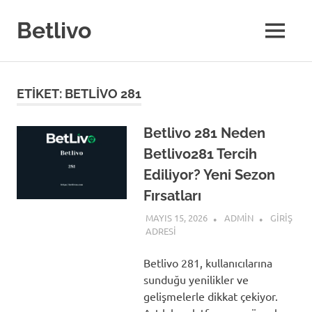
Skip
to
Betlivo
MENU
content
ETIKET:
BETLIVO 281
Betlivo 281 Neden
Betlivo281 Tercih
Ediliyor? Yeni Sezon
Fırsatları
MAYIS 15, 2026
ADMIN
GIRIŞ
ADRESI
Betlivo 281, kullanıcılarına
sunduğu yenilikler ve
gelişmelerle dikkat çekiyor.