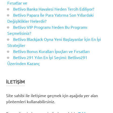
Fırsatlar ve
Betlivo Banka Havalesi Neden Tercih Ediliyor?
Betlivo Papara İle Para Yatırma Son Yıllardaki
Değişiklikler Nelerdir?
Betlivo VIP Programı Neden Bu Programı
Seçmelisiniz?
Betlivo Blackjack Oyna Yeni Başlayanlar İçin En İyi
Stratejiler
Betlivo Bonus Kuralları İpuçları ve Fırsatları
Betlivo 291 Yılın En İyi Seçimi: Betlivo291
Üzerinden Kazanç
İLETIŞIM
Site sahibi ile iletişime geçmek için aşağıda yer alan
yöntemleri kullanabilirsiniz.