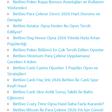
Betlivo Poker Kayıp Bonusu Avantajları ve Kullanım
Yöntemleri
Betlivo Para Çekme Süresi 2026 Mart Durumu ve
Detaylar
Betlivo Aviator Oyna Neden Bu Oyun Tercih
Ediliyor?
Betlivo Dog House Oyna 2026 Yılında Hızla Artan
Popülerliği
Betlivo Poker Bölümü En Çok Tercih Edilen Oyunlar
Betlivo Minimum Para Çekme Uygulamanız
Gereken 4 Adım
Betlivo Canlı Casino Oyunları 3 Popüler Oyun ve
Stratejileri
Betlivo Canlı Maç İzle 2026 Betlivo İle Canlı Spor
Keyfi Nasıl
Betlivo Canlı Skor Anlık Sonuç Takibi ile Bahis
Eğlencesi
Betlivo Crazy Time Oyna Nasıl Daha Fazla Kazanılır?
Betlivo Bitcoin İle Para Çekme 2026 Yılı İçin Güncel