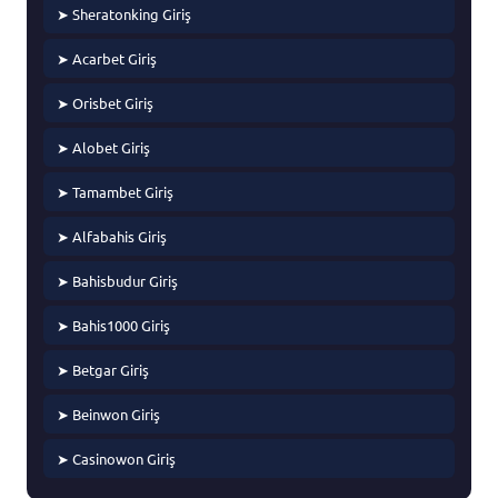
➤ Sheratonking Giriş
➤ Acarbet Giriş
➤ Orisbet Giriş
➤ Alobet Giriş
➤ Tamambet Giriş
➤ Alfabahis Giriş
➤ Bahisbudur Giriş
➤ Bahis1000 Giriş
➤ Betgar Giriş
➤ Beinwon Giriş
➤ Casinowon Giriş