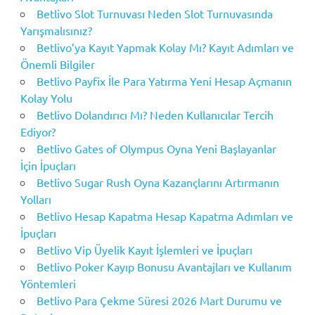
Betlivo Slot Turnuvası Neden Slot Turnuvasında
Yarışmalısınız?
Betlivo’ya Kayıt Yapmak Kolay Mı? Kayıt Adımları ve
Önemli Bilgiler
Betlivo Payfix İle Para Yatırma Yeni Hesap Açmanın
Kolay Yolu
Betlivo Dolandırıcı Mı? Neden Kullanıcılar Tercih
Ediyor?
Betlivo Gates of Olympus Oyna Yeni Başlayanlar
İçin İpuçları
Betlivo Sugar Rush Oyna Kazançlarını Artırmanın
Yolları
Betlivo Hesap Kapatma Hesap Kapatma Adımları ve
İpuçları
Betlivo Vip Üyelik Kayıt İşlemleri ve İpuçları
Betlivo Poker Kayıp Bonusu Avantajları ve Kullanım
Yöntemleri
Betlivo Para Çekme Süresi 2026 Mart Durumu ve