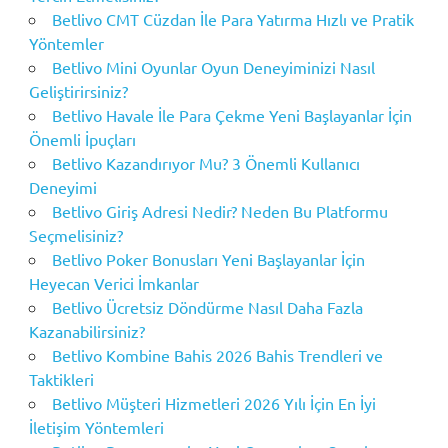
Betlivo CMT Cüzdan İle Para Yatırma Hızlı ve Pratik
Yöntemler
Betlivo Mini Oyunlar Oyun Deneyiminizi Nasıl
Geliştirirsiniz?
Betlivo Havale İle Para Çekme Yeni Başlayanlar İçin
Önemli İpuçları
Betlivo Kazandırıyor Mu? 3 Önemli Kullanıcı
Deneyimi
Betlivo Giriş Adresi Nedir? Neden Bu Platformu
Seçmelisiniz?
Betlivo Poker Bonusları Yeni Başlayanlar İçin
Heyecan Verici İmkanlar
Betlivo Ücretsiz Döndürme Nasıl Daha Fazla
Kazanabilirsiniz?
Betlivo Kombine Bahis 2026 Bahis Trendleri ve
Taktikleri
Betlivo Müşteri Hizmetleri 2026 Yılı İçin En İyi
İletişim Yöntemleri