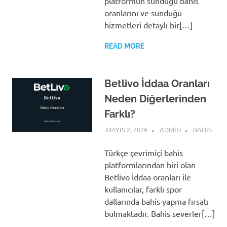
platformun sunduğu bahis
oranlarını ve sunduğu
hizmetleri detaylı bir[…]
READ MORE
Betlivo İddaa Oranları
Neden Diğerlerinden
Farklı?
MAYIS 2, 2026
ADMIN
BAHIS
Türkçe çevrimiçi bahis
platformlarından biri olan
Betlivo İddaa oranları ile
kullanıcılar, farklı spor
dallarında bahis yapma fırsatı
bulmaktadır. Bahis severler[…]