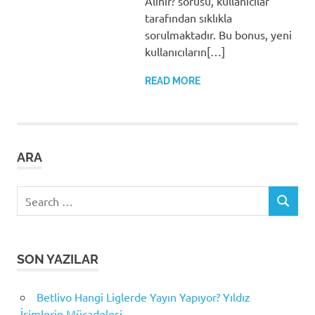
Alınır? sorusu, kullanıcılar
tarafından sıklıkla
sorulmaktadır. Bu bonus, yeni
kullanıcıların[…]
READ MORE
ARA
Search
SEARCH
for:
SON YAZILAR
Betlivo Hangi Liglerde Yayın Yapıyor? Yıldız
İsimlerin Mücadelesi