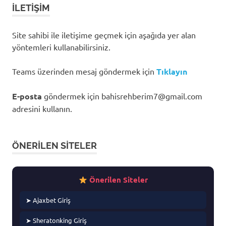
İLETIŞIM
Site sahibi ile iletişime geçmek için aşağıda yer alan
yöntemleri kullanabilirsiniz.
Teams üzerinden mesaj göndermek için
Tıklayın
E-posta
göndermek için
bahisrehberim7@gmail.com
adresini kullanın.
ÖNERILEN SITELER
Önerilen Siteler
➤ Ajaxbet Giriş
➤ Sheratonking Giriş